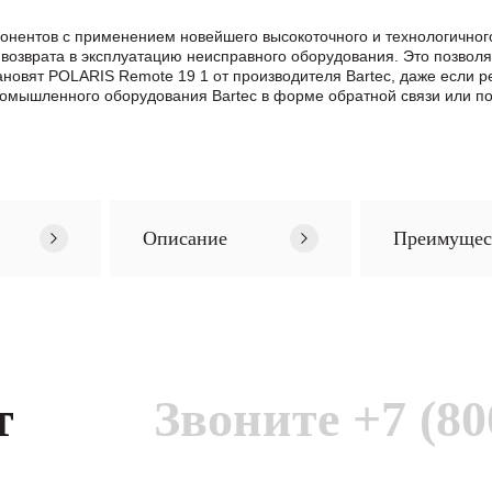
онентов с применением новейшего высокоточного и технологично
возврата в эксплуатацию неисправного оборудования. Это позвол
тановят POLARIS Remote 19 1 от производителя Bartec, даже если
омышленного оборудования Bartec в формe обратной связи или п
Описание
Преимущес
т
Звоните
+7 (80