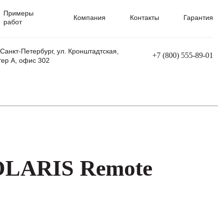
Примеры
Компания
Контакты
Гарантия
работ
 Санкт-Петербург, ул. Кронштадтская,
+7 (800) 555-89-01
тер А, офис 302
равления
Ремонт сварочных трансформаторов
Ремонт аппаратов плазменной резки
Ремонт сварочных полуавтоматов
Ремонт плазменных станков с ЧПУ
OLARIS Remote