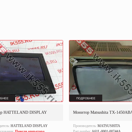
БНЕЕ
ПОДРОБНЕЕ
ор HATTELAND DISPLAY
Монитор Matsushita TX-1450AB
дитель:
HATTELAND DISPLAY
Производитель:
MATSUSHITA
удования:
Панели оператора,
Part number:
A61L-0001-0074#A.