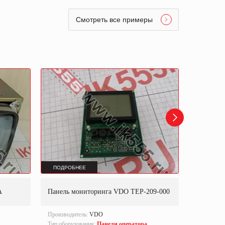
Смотреть все примеры
ПОДРОБНЕЕ
ПОДРОБ
A
Панель мониторинга VDO TEP-209-000
Панель о
Производитель:
VDO
Производи
Тип оборудования:
Панели оператора,
Part numbe