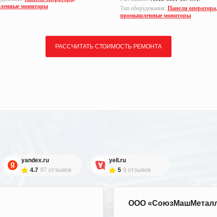
ленные мониторы
Тип оборудования:
Панели оператора
промышленные мониторы
РАССЧИТАТЬ СТОИМОСТЬ РЕМОНТА
yandex.ru
yell.ru
4.7
97 отзывов
5
9 отзывов
ООО «СоюзМашМетал