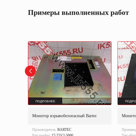
Примеры выполненных работ
ПОДРОБНЕЕ
ПОДРО
s Panel PC
Монитор взрывобезопасный Bartec
Монит
Производитель:
BARTEC
Произво
Part number:
17-71V2-5000.
Тип обор