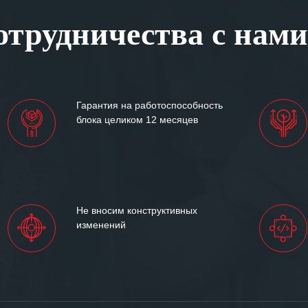
, готовность помочь в
трудничества с нами
ситуациях.
им сложившиеся между
иями открытые и
партнерские отношения и
ем «Инженерной компании
Гарантия на работоспособность
т успеха и процветания.
блока целиком 12 месяцев
Не вносим конструктивных
изменений