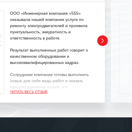
ООО «Инженерная компания «555»
оказывала нашей компании услуги по
ремонту электродвигателей и проявила
пунктуальность, аккуратность и
ответственность в работе.
Результат выполненных работ говорит о
качественном оборудовании и
высококвалифицированных кадрах.
Сотрудники компании готовы выполнить
новые для себя виды работ и оказать
консультационные услуги, что
ЧИТАТЬ ВЕСЬ ОТЗЫВ
характеризует их как профессионалов
своего дела.
Рекомендуем ООО «ИК «555» как
ответственного и надежного поставщика
услуг.