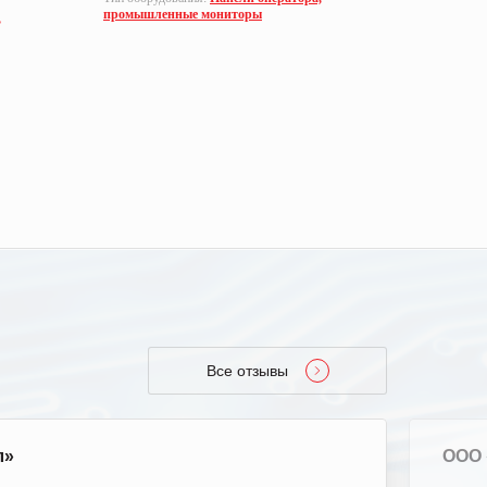
промышленные мониторы
,
Тип оборуд
промышле
Все отзывы
л»
ООО 