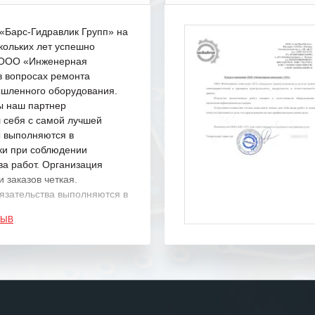
Барс-Гидравлик Групп» на
кольких лет успешно
с ООО «Инженерная
в вопросах ремонта
шленного оборудования.
ы наш партнер
 себя с самой лучшей
ы выполняются в
ки при соблюдении
ва работ. Организация
 заказов четкая.
язательства выполняются в
.
ЗЫВ
одарность Вашим
а профессионализм и
шение поставленных задач.
ся отметить высокую
рованность персонала