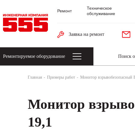
Техническое
Ремонт
обслуживание
Заявка на ремонт
Ремонтируемое оборудование
Датчики: энкодеры, тахогенераторы, 
Главная
Примеры работ
Монитор взрывобезопасный B
Монитор взрыво
19,1