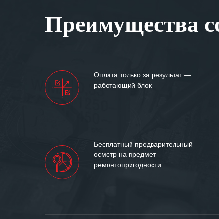
Вашей компании
Преимущества со
самых сложных 
Мы высоко цен
нашими компан
доверительные 
искренне жела
Оплата только за результат —
«555» долгих ле
работающий блок
Бесплатный предварительный
осмотр на предмет
ремонтопригодности