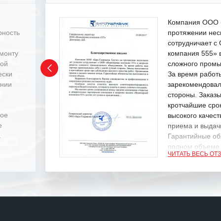
Компания ООО «
рность
протяжении нес
сотрудничает 
емонту
компания 555» 
ной
сложного промы
ески
За время работ
ении
зарекомендовал
стороны. Заказ
кротчайшие сро
ное
высокого качест
е
приема и выдачи
.
Гарантийные об
полном объеме
ЧИТАТЬ ВЕСЬ ОТ
Выражаем благ
специалистам з
оперативное ре
Особенно хочет
клиентоориенти