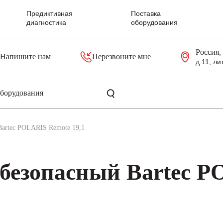
Предиктивная
Поставка
диагностика
оборудования
Россия
,
Напишите нам
Перезвоните мне
д.11, ли
резольверы
Контроллеры, блоки управления
Панели оператора, промышленные мониторы
Прочая промышленная электроника
Промышленные пульты уп
Серверные материнские платы
artec POLARIS Remote 19,1
безопасный Bartec P