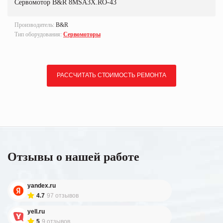
Сервомотор B&R 8MSA3X.RO-43
Производитель:
B&R
Тип оборудования:
Сервомоторы
РАССЧИТАТЬ СТОИМОСТЬ РЕМОНТА
Отзывы о нашей работе
yandex.ru
4.7
97 отзывов
yell.ru
5
9 отзывов