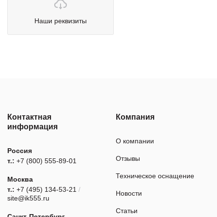
оборудования:
+7 (921) 373-21-58
г. Москва, Ленинская слобода, д.19, 1 этаж, офис 1 083,
Наши реквизиты
Написать в отдел гарантии
БЦ “Омега Плаза”
г. Москва. улица Бутлерова, дом 17 блок А офис 14, БЦ
“NEO GEO”
Гарантийные случаи
+7 (921) 364-55-39
+7 (921) 373-21-58
Контактная
Компания
Написать в отдел гарантии
информация
О компании
Россия
Отзывы
т.:
+7 (800) 555-89-01
Техническое оснащение
Москва
т.:
+7 (495) 134-53-21
/
Новости
site@ik555.ru
Статьи
Санкт-Петербург