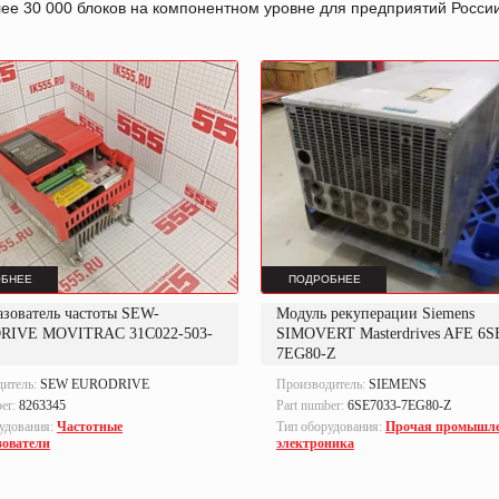
лее 30 000 блоков на компонентном уровне для предприятий Росс
БНЕЕ
ПОДРОБНЕЕ
азователь частоты SEW-
Модуль рекуперации Siemens
RIVE MOVITRAC 31C022-503-
SIMOVERT Masterdrives AFE 6S
7EG80-Z
дитель:
SEW EURODRIVE
Производитель:
SIEMENS
ber:
8263345
Part number:
6SE7033-7EG80-Z
удования:
Частотные
Тип оборудования:
Прочая промышл
зователи
электроника