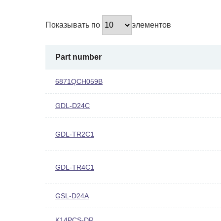
Показывать по
элементов
Part number
6871QCH059B
GDL-D24C
GDL-TR2C1
GDL-TR4C1
GSL-D24A
K14PCS-DR