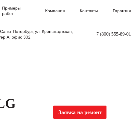
Примеры
Компания
Контакты
Гарантия
работ
 Санкт-Петербург, ул. Кронштадтская,
+7 (800) 555-89-01
тер А, офис 302
равления
Ремонт сварочных трансформаторов
Ремонт аппаратов плазменной резки
Ремонт сварочных полуавтоматов
Ремонт плазменных станков с ЧПУ
 LG
Заявка на ремонт