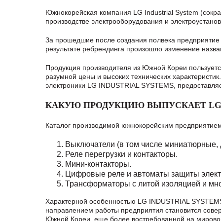
Южнокорейская компания LG Industrial System (сокр
производстве электрооборудования и электроустано
За прошедшие после создания полвека предприятие в
результате ребрендинга произошло изменение назван
Продукция производителя из Южной Кореи пользуетс
разумной цены и высоких технических характеристик
электроники LG INDUSTRIAL SYSTEMS, предоставля
КАКУЮ ПРОДУКЦИЮ ВЫПУСКАЕТ LG 
Каталог производимой южнокорейским предприятием
Выключатели (в том числе миниатюрные, 
Реле перегрузки и контакторы.
Мини-контакторы.
Цифровые реле и автоматы защиты элект
Трансформаторы с литой изоляцией и мно
Характерной особенностью LG INDUSTRIAL SYSTEMS
направлением работы предприятия становится сове
Южной Кореи, еще более востребованной на мирово