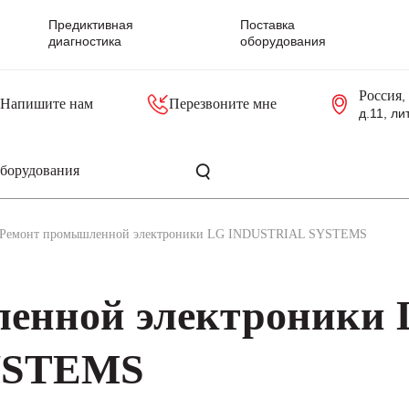
Предиктивная
Поставка
диагностика
оборудования
Россия
,
Напишите нам
Перезвоните мне
д.11, ли
резольверы
Контроллеры, блоки управления
Панели оператора, промышленные мониторы
Прочая промышленная электроника
Промышленные пульты уп
Серверные материнские платы
Ремонт промышленной электроники LG INDUSTRIAL SYSTEMS
енной электроники
YSTEMS