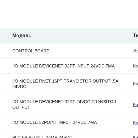
Модель
Т
CONTROL BOARD
Эл
I/O MODULE DEVICENET 32PT INPUT 24VDC 7MA
Ко
I/O MODULE RNET 16PT TRANSISTOR OUTPUT .5A
Ко
24VDC
I/O MODULE DEVICENET 32PT 24VDC TRANSITOR
Ко
OUTPUT
I/O MODULE 32POINT INPUT 24VDC 7MA
Ко
PLC BASE UNIT 2AMP 24VDC
Ко