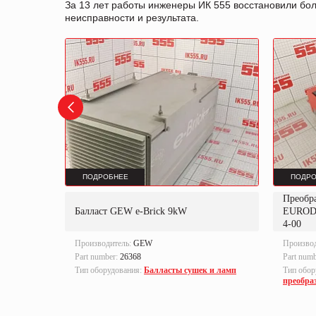
За 13 лет работы инженеры ИК 555 восстановили бо
неисправности и результата.
ПОДРОБНЕЕ
ПОДРО
Преобр
K
Балласт GEW e-Brick 9kW
EUROD
4-00
Производитель:
GEW
Произво
Part number:
26368
Part num
локи
Тип оборудования:
Балласты сушек и ламп
Тип обор
преобра