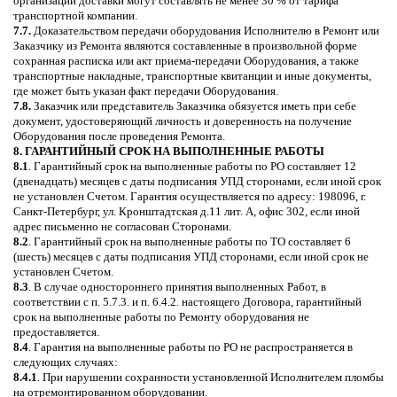
организации доставки могут составлять не менее 30 % от тарифа
транспортной компании.
7.7.
Доказательством передачи оборудования Исполнителю в Ремонт или
Заказчику из Ремонта являются составленные в произвольной форме
сохранная расписка или акт приема-передачи Оборудования, а также
транспортные накладные, транспортные квитанции и иные документы,
где может быть указан факт передачи Оборудования.
7.8.
Заказчик или представитель Заказчика обязуется иметь при себе
документ, удостоверяющий личность и доверенность на получение
Оборудования после проведения Ремонта.
8. ГАРАНТИЙНЫЙ СРОК НА ВЫПОЛНЕННЫЕ РАБОТЫ
8.1
. Гарантийный срок на выполненные работы по РО составляет 12
(двенадцать) месяцев с даты подписания УПД сторонами, если иной срок
не установлен Счетом. Гарантия осуществляется по адресу: 198096, г.
Санкт-Петербург, ул. Кронштадтская д.11 лит. А, офис 302, если иной
адрес письменно не согласован Сторонами.
8.2
. Гарантийный срок на выполненные работы по ТО составляет 6
(шесть) месяцев с даты подписания УПД сторонами, если иной срок не
установлен Счетом.
8.3
. В случае одностороннего принятия выполненных Работ, в
соответствии с п. 5.7.3. и п. 6.4.2. настоящего Договора, гарантийный
срок на выполненные работы по Ремонту оборудования не
предоставляется.
8.4
. Гарантия на выполненные работы по РО не распространяется в
следующих случаях:
8.4.1
. При нарушении сохранности установленной Исполнителем пломбы
на отремонтированном оборудовании.