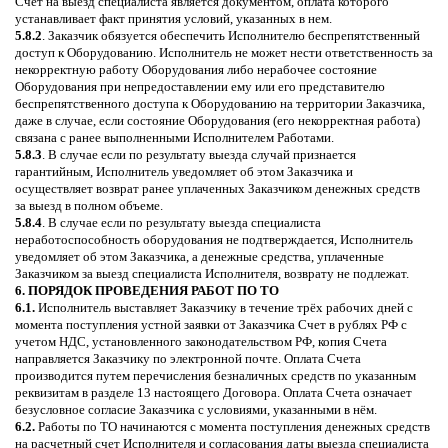
Счет на выезд специалиста является документом, оплата которого
устанавливает факт принятия условий, указанных в нем.
5.8.2
. Заказчик обязуется обеспечить Исполнителю беспрепятственный
доступ к Оборудованию. Исполнитель не может нести ответственность за
некорректную работу Оборудования либо нерабочее состояние
Оборудования при непредоставлении ему или его представителю
беспрепятственного доступа к Оборудованию на территории Заказчика,
даже в случае, если состояние Оборудования (его некорректная работа)
связана с ранее выполненными Исполнителем Работами.
5.8.3
. В случае если по результату выезда случай признается
гарантийным, Исполнитель уведомляет об этом Заказчика и
осуществляет возврат ранее уплаченных Заказчиком денежных средств
за выезд в полном объеме.
5.8.4
. В случае если по результату выезда специалиста
неработоспособность оборудования не подтверждается, Исполнитель
уведомляет об этом Заказчика, а денежные средства, уплаченные
Заказчиком за выезд специалиста Исполнителя, возврату не подлежат.
6. ПОРЯДОК ПРОВЕДЕНИЯ РАБОТ ПО ТО
6.1.
Исполнитель выставляет Заказчику в течение трёх рабочих дней с
момента поступления устной заявки от Заказчика Счет в рублях РФ с
учетом НДС, установленного законодательством РФ, копия Счета
направляется Заказчику по электронной почте. Оплата Счета
производится путем перечисления безналичных средств по указанным
реквизитам в разделе 13 настоящего Договора. Оплата Счета означает
безусловное согласие Заказчика с условиями, указанными в нём.
6.2.
Работы по ТО начинаются с момента поступления денежных средств
на расчетный счет Исполнителя и согласования даты выезда специалиста