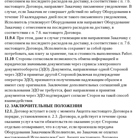
отнесением на последнего расходов на доставку, в соответствии с п. 7.6.
настоящего Договора, направляет Заказчику письменное уведомление. В
случае, если Заказчик не совершает действий по забору Оборудования в
течение 10 календарных дней после такого письменного уведомления,
Исполнитель утилизирует Оборудования или направляет Оборудование
Заказчику с отнесением на последнего расходов на доставку, в
соответствии с п. 7.6. настоящего Договора.
11.9.4
. При этом, даже в случае утилизации или направления Заказчику с
отнесением на последнего расходов на доставку, в соответствии с п. 7.6.
настоящего Договора, Исполнитель сохраняет за собой право
потребовать, как плату за хранение, так и стоимость выполненных Работ.
11.10
. Стороны согласовали возможность обмена информацией и
юридически значимыми документами через сервисы электронного
документооборота (ЭДО). Документы, направленные одной Стороной
через ЭДО и принятые другой Стороной (включая подтверждение
оператора ЭДО), признаются полученными надлежащим образом и
имеют силу оригиналов. Заключение дополнительных соглашений для
использования ЭДО не требуется, факт направления и принятия
документов через ЭДО подтверждает согласие Сторон на такой способ
взаимодействия.
12. ЗАКЛЮЧИТЕЛЬНЫЕ ПОЛОЖЕНИЯ
12.1.
Договор вступает в силу с момента Акцепта настоящего Договора в
порядке, установленном п. 2.3. Договора, и действует в течение срока
оказания услуг в части обязательств по оказанию услуг. Стороны
отдельно оговаривают, что в случае, если произошла передача
Оборудования Заказчиком Исполнителю, но Заказчик не оплатил
выставленный Исполнителем Счет, Акцепт настоящего Договора