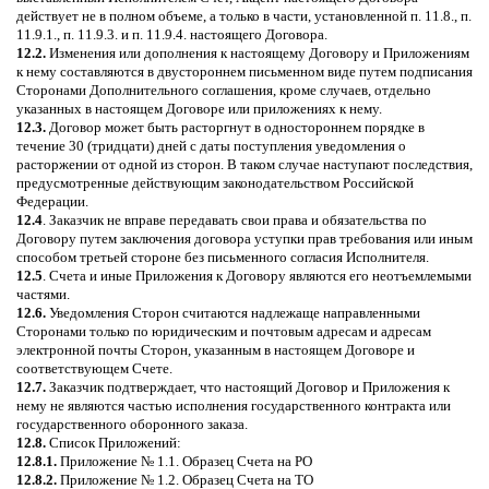
действует не в полном объеме, а только в части, установленной п. 11.8., п.
11.9.1., п. 11.9.3. и п. 11.9.4. настоящего Договора.
12.2.
Изменения или дополнения к настоящему Договору и Приложениям
к нему составляются в двустороннем письменном виде путем подписания
Сторонами Дополнительного соглашения, кроме случаев, отдельно
указанных в настоящем Договоре или приложениях к нему.
12.3.
Договор может быть расторгнут в одностороннем порядке в
течение 30 (тридцати) дней с даты поступления уведомления о
расторжении от одной из сторон. В таком случае наступают последствия,
предусмотренные действующим законодательством Российской
Федерации.
12.4
. Заказчик не вправе передавать свои права и обязательства по
Договору путем заключения договора уступки прав требования или иным
способом третьей стороне без письменного согласия Исполнителя.
12.5
. Счета и иные Приложения к Договору являются его неотъемлемыми
частями.
12.6.
Уведомления Сторон считаются надлежаще направленными
Сторонами только по юридическим и почтовым адресам и адресам
электронной почты Сторон, указанным в настоящем Договоре и
соответствующем Счете.
12.7.
Заказчик подтверждает, что настоящий Договор и Приложения к
нему не являются частью исполнения государственного контракта или
государственного оборонного заказа.
12.8.
Список Приложений:
12.8.1.
Приложение № 1.1. Образец Счета на РО
12.8.2.
Приложение № 1.2. Образец Счета на ТО