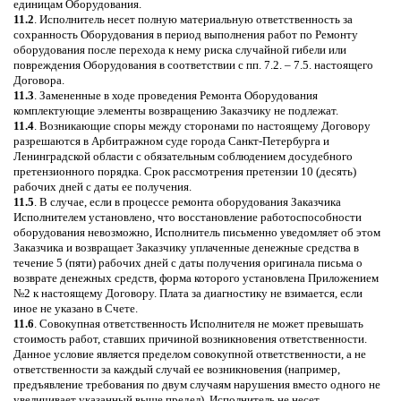
единицам Оборудования.
11.2
. Исполнитель несет полную материальную ответственность за
сохранность Оборудования в период выполнения работ по Ремонту
оборудования после перехода к нему риска случайной гибели или
повреждения Оборудования в соответствии с пп. 7.2. – 7.5. настоящего
Договора.
11.3
. Замененные в ходе проведения Ремонта Оборудования
комплектующие элементы возвращению Заказчику не подлежат.
11.4
. Возникающие споры между сторонами по настоящему Договору
разрешаются в Арбитражном суде города Санкт-Петербурга и
Ленинградской области с обязательным соблюдением досудебного
претензионного порядка. Срок рассмотрения претензии 10 (десять)
рабочих дней с даты ее получения.
11.5
. В случае, если в процессе ремонта оборудования Заказчика
Исполнителем установлено, что восстановление работоспособности
оборудования невозможно, Исполнитель письменно уведомляет об этом
Заказчика и возвращает Заказчику уплаченные денежные средства в
течение 5 (пяти) рабочих дней с даты получения оригинала письма о
возврате денежных средств, форма которого установлена Приложением
№2 к настоящему Договору. Плата за диагностику не взимается, если
иное не указано в Счете.
11.6
. Совокупная ответственность Исполнителя не может превышать
стоимость работ, ставших причиной возникновения ответственности.
Данное условие является пределом совокупной ответственности, а не
ответственности за каждый случай ее возникновения (например,
предъявление требования по двум случаям нарушения вместо одного не
увеличивает указанный выше предел). Исполнитель не несет