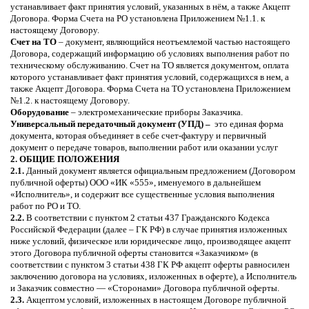
устанавливает факт принятия условий, указанных в нём, а также Акцепт
Договора. Форма Счета на РО установлена Приложением №1.1. к
настоящему Договору.
Счет на ТО
–
документ, являющийся неотъемлемой частью настоящего
Договора, содержащий информацию об условиях выполнения работ по
техническому обслуживанию. Счет на ТО является документом, оплата
которого устанавливает факт принятия условий, содержащихся в нем, а
также Акцепт Договора. Форма Счета на ТО установлена Приложением
№1.2. к настоящему Договору.
Оборудование
– электромеханические приборы Заказчика.
Универсальный передаточный документ (УПД) –
это единая форма
документа, которая объединяет в себе счет-фактуру и первичный
документ о передаче товаров, выполнении работ или оказании услуг
2. ОБЩИЕ ПОЛОЖЕНИЯ
2.1.
Данный документ является официальным предложением (Договором
публичной оферты) ООО «ИК «555», именуемого в дальнейшем
«Исполнитель», и содержит все существенные условия выполнения
работ по РО и ТО.
2.2.
В соответствии с пунктом 2 статьи 437 Гражданского Кодекса
Российской Федерации (далее – ГК РФ) в случае принятия изложенных
ниже условий, физическое или юридическое лицо, производящее акцепт
этого Договора публичной оферты становится «Заказчиком» (в
соответствии с пунктом 3 статьи 438 ГК РФ акцепт оферты равносилен
заключению договора на условиях, изложенных в оферте), а Исполнитель
и Заказчик совместно — «Сторонами» Договора публичной оферты.
2.3.
Акцептом условий, изложенных в настоящем Договоре публичной