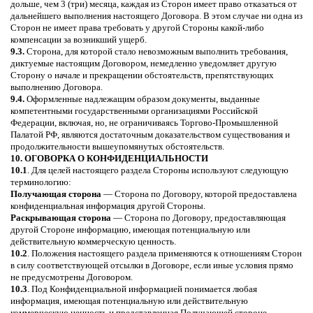
дольше, чем 3 (три) месяца, каждая из Сторон имеет право отказаться от
дальнейшего выполнения настоящего Договора. В этом случае ни одна из
Сторон не имеет права требовать у другой Стороны какой-либо
компенсации за возникший ущерб.
9.3.
Сторона, для которой стало невозможным выполнить требования,
диктуемые настоящим Договором, немедленно уведомляет другую
Сторону о начале и прекращении обстоятельств, препятствующих
выполнению Договора.
9.4.
Оформленные надлежащим образом документы, выданные
компетентными государственными организациями Российской
Федерации, включая, но, не ограничиваясь Торгово-Промышленной
Палатой РФ, являются достаточным доказательством существования и
продолжительности вышеупомянутых обстоятельств.
10. ОГОВОРКА О КОНФИДЕНЦИАЛЬНОСТИ
10.1
. Для целей настоящего раздела Стороны используют следующую
терминологию:
Получающая сторона
— Сторона по Договору, которой предоставлена
конфиденциальная информация другой Стороны.
Раскрывающая сторона
— Сторона по Договору, предоставляющая
другой Стороне информацию, имеющая потенциальную или
действительную коммерческую ценность.
10.2
. Положения настоящего раздела применяются к отношениям Сторон
в силу соответствующей отсылки в Договоре, если иные условия прямо
не предусмотрены Договором.
10.3
. Под Конфиденциальной информацией понимается любая
информация, имеющая потенциальную или действительную
коммерческую ценность и представленная Получающей стороне