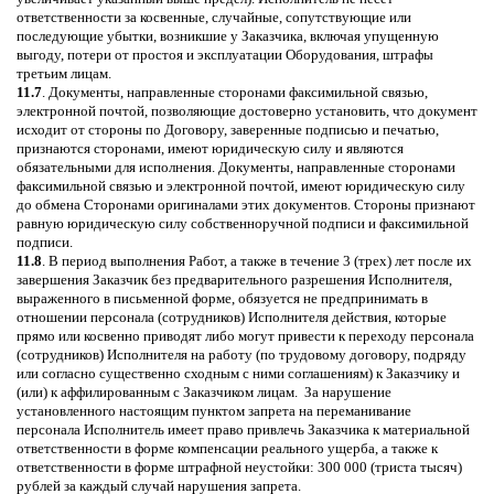
ответственности за косвенные, случайные, сопутствующие или
последующие убытки, возникшие у Заказчика, включая упущенную
выгоду, потери от простоя и эксплуатации Оборудования, штрафы
третьим лицам.
11.7
. Документы, направленные сторонами факсимильной связью,
электронной почтой, позволяющие достоверно установить, что документ
исходит от стороны по Договору, заверенные подписью и печатью,
признаются сторонами, имеют юридическую силу и являются
обязательными для исполнения. Документы, направленные сторонами
факсимильной связью и электронной почтой, имеют юридическую силу
до обмена Сторонами оригиналами этих документов. Стороны признают
равную юридическую силу собственноручной подписи и факсимильной
подписи.
11.8
. В период выполнения Работ, а также в течение 3 (трех) лет после их
завершения Заказчик без предварительного разрешения Исполнителя,
выраженного в письменной форме, обязуется не предпринимать в
отношении персонала (сотрудников) Исполнителя действия, которые
прямо или косвенно приводят либо могут привести к переходу персонала
(сотрудников) Исполнителя на работу (по трудовому договору, подряду
или согласно существенно сходным с ними соглашениям) к Заказчику и
(или) к аффилированным с Заказчиком лицам. За нарушение
установленного настоящим пунктом запрета на переманивание
персонала Исполнитель имеет право привлечь Заказчика к материальной
ответственности в форме компенсации реального ущерба, а также к
ответственности в форме штрафной неустойки: 300 000 (триста тысяч)
рублей за каждый случай нарушения запрета.