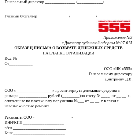
Генеральный директор ______________ /____________/
Главный бухгалтер ______________ /____________/
Приложение №2
к Договору публичной оферты № 07-015
ОБРАЗЕЦ ПИСЬМА О ВОЗВРАТЕ ДЕНЕЖНЫХ СРЕДСТВ
НА БЛАНКЕ ОРГАНИЗАЦИИ
Исх. №_______
От___________
ООО «ИК «555»
Генеральному директору
Дмитриеву Д.В.
ООО «_________________» просит вернуть денежные средства в
размере _____________ рублей (________)по счету № ____ от __.__ г.,
оплаченные по платежному поручению №___ от __.__ г. в связи с
невозможностью ремонта.
Реквизиты ООО «_________________»:
ИНН/КПП ___________________
р/сч _________________________
Банк ________________________