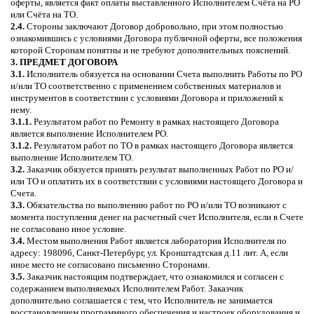
оферты, является факт оплаты выставленного Исполнителем Счёта на РО
или Счёта на ТО.
2.4.
Стороны заключают Договор добровольно, при этом полностью
ознакомившись с условиями Договора публичной оферты, все положения
которой Сторонам понятны и не требуют дополнительных пояснений.
3. ПРЕДМЕТ ДОГОВОРА
3.1.
Исполнитель обязуется на основании Счета выполнить Работы по РО
и/или ТО соответственно с применением собственных материалов и
инструментов в соответствии с условиями Договора и приложений к
нему.
3.1.1.
Результатом работ по Ремонту в рамках настоящего Договора
является выполнение Исполнителем РО.
3.1.2.
Результатом работ по ТО в рамках настоящего Договора является
выполнение Исполнителем ТО.
3.2.
Заказчик обязуется принять результат выполненных Работ по РО и/
или ТО и оплатить их в соответствии с условиями настоящего Договора и
Счета.
3.3.
Обязательства по выполнению работ по РО и/или ТО возникают с
момента поступления денег на расчетный счет Исполнителя, если в Счете
не согласовано иное условие.
3.4.
Местом выполнения Работ является лаборатория Исполнителя по
адресу: 198096, Санкт-Петербург, ул. Кронштадтская д.11 лит. А, если
иное место не согласовано письменно Сторонами.
3.5.
Заказчик настоящим подтверждает, что ознакомился и согласен с
содержанием выполняемых Исполнителем Работ. Заказчик
дополнительно соглашается с тем, что Исполнитель не занимается
восстановлением программного обеспечения и настроек оборудования и