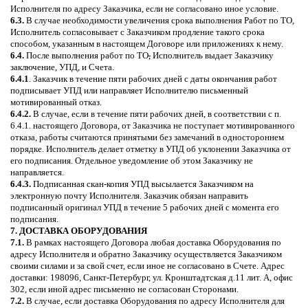
Исполнителя по адресу Заказчика, если не согласовано иное условие.
6.3.
В случае необходимости увеличения срока выполнения Работ по ТО,
Исполнитель согласовывает с Заказчиком продление такого срока
способом, указанным в настоящем Договоре или приложениях к нему.
6.4.
После выполнения работ по ТО
,
Исполнитель выдает Заказчику
заключение, УПД, и Счета.
6.4.1
. Заказчик в течение пяти рабочих дней с даты окончания работ
подписывает УПД или направляет Исполнителю письменный
мотивированный отказ.
6.4.2.
В случае, если в течение пяти рабочих дней, в соответствии с п.
6.4.1. настоящего Договора, от Заказчика не поступает мотивированного
отказа, работы считаются принятыми без замечаний в одностороннем
порядке. Исполнитель делает отметку в УПД об уклонении Заказчика от
его подписания. Отдельное уведомление об этом Заказчику не
направляется.
6.4.3.
Подписанная скан-копия
УПД
высылается Заказчиком на
электронную почту Исполнителя. Заказчик обязан направить
подписанный оригинал УПД в течение 5 рабочих дней с момента его
подписания.
7. ДОСТАВКА ОБОРУДОВАНИЯ
7.1.
В рамках настоящего Договора любая доставка Оборудования по
адресу Исполнителя и обратно Заказчику осуществляется Заказчиком
своими силами и за свой счет, если иное не согласовано в Счете. Адрес
доставки: 198096, Санкт-Петербург, ул. Кронштадтская д.11 лит. А, офис
302, если иной адрес письменно не согласован Сторонами.
7.2.
В случае, если доставка Оборудования по адресу Исполнителя для