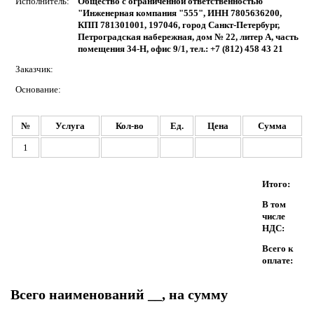
Исполнитель:
Общество с ограниченной ответственностью
"Инженерная компания "555", ИНН 7805636200,
КПП 781301001, 197046, город Санкт-Петербург,
Петроградская набережная, дом № 22, литер А, часть
помещения 34-Н, офис 9/1, тел.: +7 (812) 458 43 21
Заказчик:
Основание:
№
Услуга
Кол-во
Ед.
Цена
Сумма
1
Итого:
В том
числе
НДС:
Всего к
оплате:
Всего наименований __, на сумму
____________.