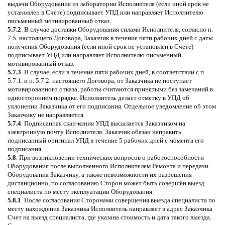
выдачи Оборудования из лаборатории Исполнителя (если иной срок не
установлен в Счете) подписывает УПД или направляет Исполнителю
письменный мотивированный отказ.
5.7.2
. В случае доставки Оборудования силами Исполнителя, согласно п.
7.5. настоящего Договора, Заказчик в течение пяти рабочих дней с даты
получения Оборудования (если иной срок не установлен в Счете)
подписывает УПД или направляет Исполнителю письменный
мотивированный отказ.
5.7.3
. В случае, если в течение пяти рабочих дней, в соответствии с п.
5.7.1. и п. 5.7.2. настоящего Договора, от Заказчика не поступает
мотивированного отказа, работы считаются принятыми без замечаний в
одностороннем порядке. Исполнитель делает отметку в УПД об
уклонении Заказчика от его подписания. Отдельное уведомление об этом
Заказчику не направляется.
5.7.4
. Подписанная скан-копия УПД высылается Заказчиком на
электронную почту Исполнителя. Заказчик обязан направить
подписанный оригинал УПД в течение 5 рабочих дней с момента его
подписания.
5.8
. При возникновении технических вопросов о работоспособности
Оборудования после выполненного Исполнителем Ремонта и передачи
Оборудования Заказчику, а также невозможности их разрешения
дистанционно, по согласованию Сторон может быть совершён выезд
специалиста по месту эксплуатации Оборудования.
5.8.1
. После согласования Сторонами совершения выезда специалиста по
месту нахождения Заказчика Исполнитель направляет в адрес Заказчика
Счет на выезд специалиста, где указана стоимость и дата такого выезда.