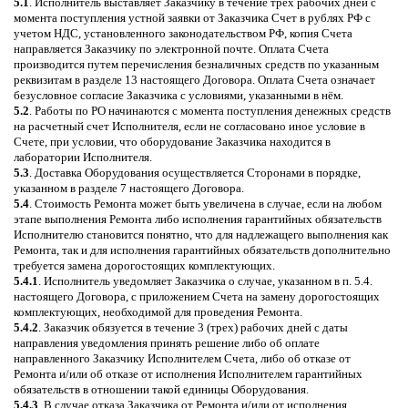
5.1
. Исполнитель выставляет Заказчику в течение трёх рабочих дней с
момента поступления устной заявки от Заказчика Счет в рублях РФ с
учетом НДС, установленного законодательством РФ, копия Счета
направляется Заказчику по электронной почте. Оплата Счета
производится путем перечисления безналичных средств по указанным
реквизитам в разделе 13 настоящего Договора. Оплата Счета означает
безусловное согласие Заказчика с условиями, указанными в нём.
5.2
. Работы по РО начинаются с момента поступления денежных средств
на расчетный счет Исполнителя, если не согласовано иное условие в
Счете, при условии, что оборудование Заказчика находится в
лаборатории Исполнителя.
5.3
. Доставка Оборудования осуществляется Сторонами в порядке,
указанном в разделе 7 настоящего Договора.
5.4
. Стоимость Ремонта может быть увеличена в случае, если на любом
этапе выполнения Ремонта либо исполнения гарантийных обязательств
Исполнителю становится понятно, что для надлежащего выполнения как
Ремонта, так и для исполнения гарантийных обязательств дополнительно
требуется замена дорогостоящих комплектующих.
5.4.1
. Исполнитель уведомляет Заказчика о случае, указанном в п. 5.4.
настоящего Договора, с приложением Счета на замену дорогостоящих
комплектующих, необходимой для проведения Ремонта.
5.4.2
. Заказчик обязуется в течение 3 (трех) рабочих дней с даты
направления уведомления принять решение либо об оплате
направленного Заказчику Исполнителем Счета, либо об отказе от
Ремонта и/или об отказе от исполнения Исполнителем гарантийных
обязательств в отношении такой единицы Оборудования.
5.4.3
. В случае отказа Заказчика от Ремонта и/или от исполнения