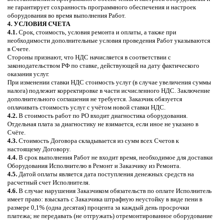
не гарантирует сохранность программного обеспечения и настроек
оборудования во время выполнения Работ.
4. УСЛОВИЯ СЧЕТА
4.1.
Срок, стоимость, условия ремонта и оплаты, а также при
необходимости дополнительные условия проведения Работ указываются
в Счете.
Стороны признают, что НДС начисляется в соответствии с
законодательством РФ по ставке, действующей на дату фактического
оказания услуг.
При изменении ставки НДС стоимость услуг (в случае увеличения суммы
налога) подлежит корректировке в части исчисленного НДС. Заключение
дополнительного соглашения не требуется. Заказчик обязуется
оплачивать стоимость услуг с учётом новой ставки НДС.
4.2.
В стоимость работ по РО входит диагностика оборудования.
Отдельная плата за диагностику не взимается, если иное не указано в
Счёте.
4.3.
Стоимость Договора складывается из сумм всех Счетов к
настоящему Договору.
4.4.
В срок выполнения Работ не входит время, необходимое для доставки
Оборудования Исполнителю в Ремонт и Заказчику из Ремонта.
4.5.
Датой оплаты является дата поступления денежных средств на
расчетный счет Исполнителя.
4.6.
В случае нарушения Заказчиком обязательств по оплате Исполнитель
имеет право: взыскать с Заказчика штрафную неустойку в виде пени в
размере 0,1% (одна десятая) процента за каждый день просрочки
платежа; не передавать (не отгружать) отремонтированное оборудование