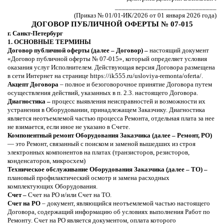
_____________________________
(Приказ № 01/01-ИК/2026 от 01 января 2026 года)
ДОГОВОР ПУБЛИЧНОЙ ОФЕРТЫ
№ 07-015
г. Санкт-Петербург
1. ОСНОВНЫЕ ТЕРМИНЫ
Договор публичной оферты (далее – Договор) –
настоящий документ
«Договор публичной оферты № 07-015», который определяет условия
оказания услуг Исполнителем. Действующая версия Договора размещена
в сети Интернет на странице
https://ik555.ru/usloviya-remonta/oferta/
.
Акцепт Договора
– полное и безоговорочное принятие Договора путем
осуществления действий, указанных в п. 2.3. настоящего Договора.
Диагностика –
процесс выявления неисправностей и возможности их
устранения в Оборудовании, принадлежащем Заказчику. Диагностика
является неотъемлемой частью процесса Ремонта, отдельная плата за нее
не взимается, если иное не указано в Счете.
Компонентный ремонт Оборудования Заказчика (далее – Ремонт, РО)
— это Ремонт, связанный с поиском и заменой вышедших из строя
электронных компонентов на платах (транзисторов, резисторов,
конденсаторов, микросхем)
Техническое обслуживание Оборудования Заказчика (далее – ТО) –
плановый профилактический осмотр и замена расходных
комплектующих Оборудования.
Счет –
Счет на РО и/или Счет на ТО.
Счет на РО
–
документ, являющийся неотъемлемой частью настоящего
Договора, содержащий информацию об условиях выполнения Работ по
Ремонту. Счет на РО является документом, оплата которого