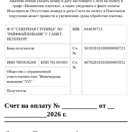
Заказчик обязан указать номер и дату настоящего Счета на оплату в
графе «Назначение платежа», а также уведомить о факте оплаты
Исполнителя. Отсутствие номера и даты Счета на оплату в Платежном
поручении может привести к увеличению срока обработки платежа.
Ф-Л "СЕВЕРНАЯ СТОЛИЦА" АО
БИК
044030723
"РАЙФФАЙЗЕНБАНК" Г. САНКТ-
ПЕТЕРБУРГ
Банк получателя
Сч.
30101810100000000723
№
ИНН 7805636200
КПП 781301001
Сч.
40702810203000005952
№
Общество с ограниченной
ответственностью "Инженерная
компания "555"
Получатель
Счет на оплату № __________ от __
____________2026 г.