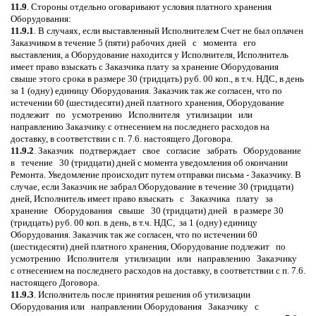
11.9
. Стороны отдельно оговаривают условия платного хранения
Оборудования:
11.9.1
. В случаях, если выставленный Исполнителем Счет не был оплачен
Заказчиком в течение 5 (пяти) рабочих дней с момента его
выставления, а Оборудование находится у Исполнителя, Исполнитель
имеет право взыскать с Заказчика плату за хранение Оборудования
свыше этого срока в размере 30 (тридцать) руб. 00 коп., в т.ч. НДС, в день
за 1 (одну) единицу Оборудования. Заказчик так же согласен, что по
истечении 60 (шестидесяти) дней платного хранения, Оборудование
подлежит по усмотрению Исполнителя утилизации или
направлению Заказчику с отнесением на последнего расходов на
доставку, в соответствии с п. 7.6. настоящего Договора.
11.9.2
. Заказчик подтверждает свое согласие забрать Оборудование
в течение 30 (тридцати) дней с момента уведомления об окончании
Ремонта. Уведомление происходит путем отправки письма - Заказчику. В
случае, если Заказчик не забрал Оборудование в течение 30 (тридцати)
дней, Исполнитель имеет право взыскать с Заказчика плату за
хранение Оборудования свыше 30 (тридцати) дней в размере 30
(тридцать) руб. 00 коп. в день, в т.ч. НДС, за 1 (одну) единицу
Оборудования. Заказчик так же согласен, что по истечении 60
(шестидесяти) дней платного хранения, Оборудование подлежит по
усмотрению Исполнителя утилизации или направлению Заказчику
с отнесением на последнего расходов на доставку, в соответствии с п. 7.6.
настоящего Договора.
11.9.3
. Исполнитель после принятия решения об утилизации
Оборудования или направлении Оборудования Заказчику с