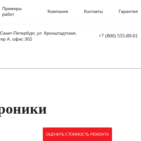
Примеры
Компания
Контакты
Гарантия
работ
 Санкт-Петербург, ул. Кронштадтская,
+7 (800) 555-89-01
тер А, офис 302
равления
Ремонт сварочных трансформаторов
Ремонт аппаратов плазменной резки
Ремонт сварочных полуавтоматов
Ремонт плазменных станков с ЧПУ
троники
ОЦЕНИТЬ СТОИМОСТЬ РЕМОНТА