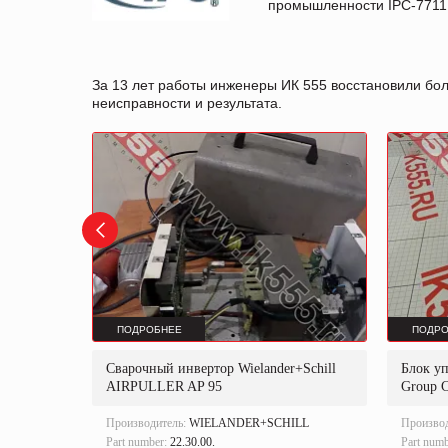
промышленности IPC-7711B
За 13 лет работы инженеры ИК 555 восстановили бо
неисправности и результата.
ПОДРОБНЕЕ
ПОДРО
Сварочный инвертор Wielander+Schill
Блок уп
AIRPULLER AP 95
Group 
Производитель:
WIELANDER+SCHILL
Произво
Part number:
22.30.00.
Part num