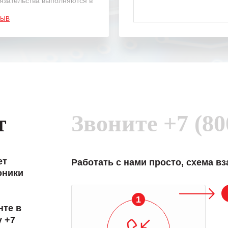
язательства выполняются в
.
ЗЫВ
одарность Вашим
а профессионализм и
шение поставленных задач.
ся отметить высокую
рованность персонала
, готовность помочь в
ситуациях.
т
Звоните
+7 (80
им сложившиеся между
иями открытые и
партнерские отношения и
ем «Инженерной компании
ет
Работать с нами просто, схема в
т успеха и процветания.
оники
1
нте в
у +7