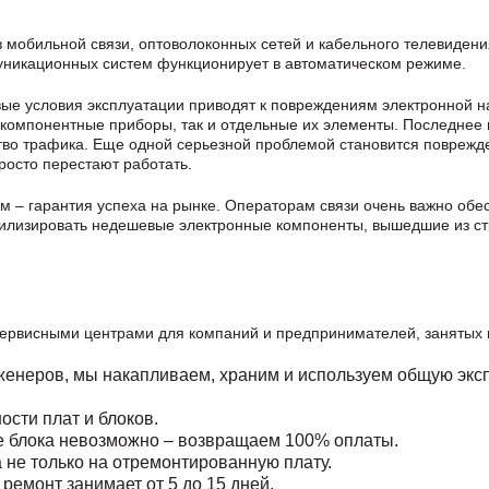
з мобильной связи, оптоволоконных сетей и кабельного телевиден
уникационных систем функционирует в автоматическом режиме.
вые условия эксплуатации приводят к повреждениям электронной н
окомпонентные приборы, так и отдельные их элементы. Последнее н
тво трафика. Еще одной серьезной проблемой становится поврежд
росто перестают работать.
 – гарантия успеха на рынке. Операторам связи очень важно обе
утилизировать недешевые электронные компоненты, вышедшие из 
сервисными центрами для компаний и предпринимателей, занятых 
енеров, мы накапливаем, храним и используем общую эксп
сти плат и блоков.
ие блока невозможно – возвращаем 100% оплаты.
а не только на отремонтированную плату.
ремонт занимает от 5 до 15 дней.