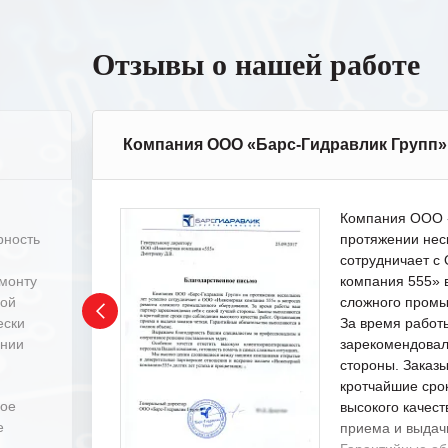
Отзывы о нашей работе
Компания ООО «Барс-Гидравлик Групп»
Компания ООО «
рность
протяжении нес
сотрудничает 
емонту
компания 555» 
ной
сложного промы
ески
За время работ
ении
зарекомендовал
стороны. Заказ
кротчайшие сро
ное
высокого качест
е
приема и выдачи