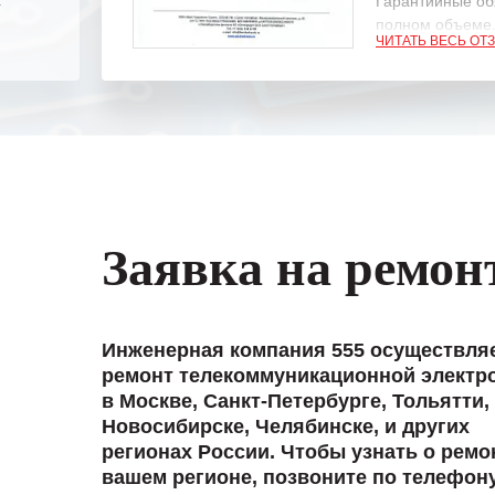
.
Гарантийные об
полном объеме
ЧИТАТЬ ВЕСЬ ОТ
Выражаем благ
специалистам з
оперативное ре
Особенно хочет
клиентоориенти
Вашей компании
самых сложных 
Заявка на ремон
Мы высоко цен
нашими компан
доверительные 
искренне жела
Инженерная компания 555 осуществля
«555» долгих ле
ремонт телекоммуникационной электр
в Москве, Санкт-Петербурге, Тольятти,
Новосибирске, Челябинске, и других
регионах России. Чтобы узнать о ремо
вашем регионе, позвоните по телефон