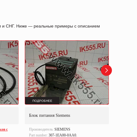
ии и СНГ. Ниже — реальные примеры с описанием
ПОДРОБНЕЕ
ПОДРОБ
Блок питания Siemens
Энкодер 
ков с
Производитель:
SIEMENS
Производи
Part number:
307-1EA00-0AA0.
Part numbe