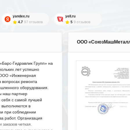
yandex.ru
yell.ru
4.7
97 отзывов
5
9 отзывов
ООО «СоюзМашМетал
Барс-Гидравлик Групп» на
кольких лет успешно
с ООО «Инженерная
в вопросах ремонта
шленного оборудования.
ы наш партнер
 себя с самой лучшей
ы выполняются в
ки при соблюдении
ва работ. Организация
 заказов четкая.