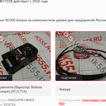
/7721B действует с 2016 года
лее 30 000 блоков на компонентном уровне для предприятий Росс
БНЕЕ
ПОДРОБНЕЕ
равления (Вариатор) Haulotte
Энкодер
Compact (FC2171A)
дитель:
HAULOTTE GROUP
Тип оборудования:
Электроника стан
ЧПУ
ber:
FC2171A.