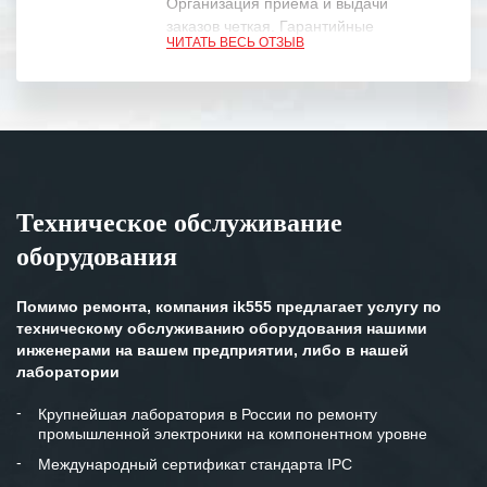
Организация приема и выдачи
заказов четкая. Гарантийные
ЧИТАТЬ ВЕСЬ ОТЗЫВ
обязательства выполняются в
полном объеме.
Выражаем благодарность Вашим
специалистам за профессионализм и
оперативное решение поставленных
задач.
Техническое обслуживание
Особенно хочется отметить высокую
оборудования
клиентоориентированность
персонала Вашей компании,
готовность помочь в самых сложных
Помимо ремонта, компания ik555 предлагает услугу по
ситуациях.
техническому обслуживанию оборудования нашими
инженерами на вашем предприятии, либо в нашей
Мы высоко ценим сложившиеся
лаборатории
между нашими компаниями открытые
и доверительные партнерские
Крупнейшая лаборатория в России по ремонту
промышленной электроники на компонентном уровне
отношения и искренне желаем
«Инженерной компании «555» долгих
Международный сертификат стандарта IPC
лет успеха и процветания.