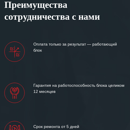
Преимущества
задач.
сотрудничества с нами
Особенно хочется отметить высокую
клиентоориентированность
персонала Вашей компании,
готовность помочь в самых сложных
ситуациях.
Оплата только за результат — работающий
блок
Мы высоко ценим сложившиеся
между нашими компаниями открытые
и доверительные партнерские
отношения и искренне желаем
«Инженерной компании «555» долгих
лет успеха и процветания.
Гарантия на работоспособность блока целиком
12 месяцев
Срок ремонта от 5 дней