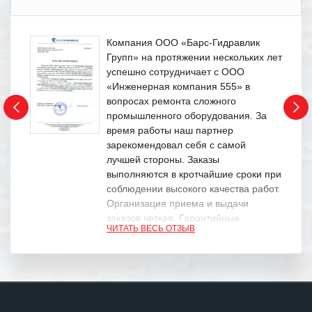
Компания ООО «Барс-Гидравлик
Групп» на протяжении нескольких лет
успешно сотрудничает с ООО
«Инженерная компания 555» в
вопросах ремонта сложного
промышленного оборудования. За
время работы наш партнер
зарекомендовал себя с самой
лучшей стороны. Заказы
выполняются в кротчайшие сроки при
соблюдении высокого качества работ.
Организация приема и выдачи
заказов четкая. Гарантийные
ЧИТАТЬ ВЕСЬ ОТЗЫВ
обязательства выполняются в
полном объеме.
Выражаем благодарность Вашим
специалистам за профессионализм и
оперативное решение поставленных