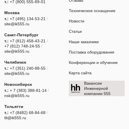
Отзывы
т.:
+7 (800) 555-89-01
Техническое оснащение
Москва
т.:
+7 (495) 134-53-21
/
Новости
site@ik555.ru
Статьи
Санкт-Петербург
т.:
+7 (812) 458-43-21
/
Наши заказчики
+7 (812) 748-24-55
/
site@ik555.ru
Поставка оборудования
Челябинск
Конференции и обучение
т.:
+7 (351) 240-88-55
/
Карта сайта
site@ik555.ru
Вакансии
Новосибирск
Инженерной
т.:
+ 7 (383) 388-81-14
/
компании 555
nsk@ik555.ru
Тольятти
т.:
+7 (8482) 68-84-68
/
tlt@ik555.ru