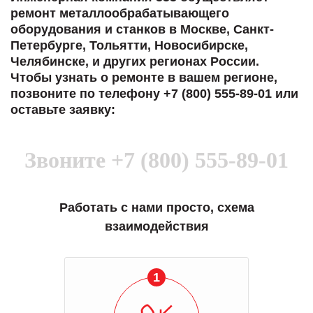
готовность помочь в самых сложных
ремонт металлообрабатывающего
ситуациях.
оборудования и станков в Москве, Санкт-
Петербурге, Тольятти, Новосибирске,
Мы высоко ценим сложившиеся
Челябинске, и других регионах России.
между нашими компаниями открытые
Чтобы узнать о ремонте в вашем регионе,
и доверительные партнерские
позвоните по телефону +7 (800) 555-89-01 или
отношения и искренне желаем
оставьте заявку:
«Инженерной компании «555» долгих
лет успеха и процветания.
Звоните
+7 (800) 555-89-01
Работать с нами просто, схема
взаимодействия
1