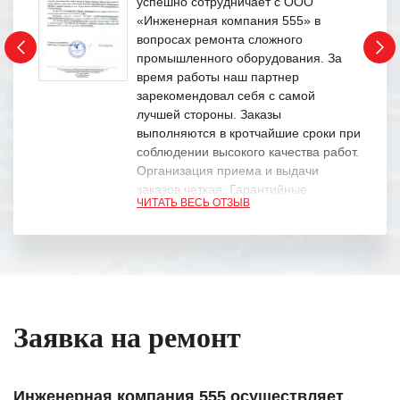
успешно сотрудничает с ООО
«Инженерная компания 555» в
вопросах ремонта сложного
промышленного оборудования. За
время работы наш партнер
зарекомендовал себя с самой
лучшей стороны. Заказы
выполняются в кротчайшие сроки при
соблюдении высокого качества работ.
Организация приема и выдачи
заказов четкая. Гарантийные
ЧИТАТЬ ВЕСЬ ОТЗЫВ
обязательства выполняются в
полном объеме.
Выражаем благодарность Вашим
специалистам за профессионализм и
оперативное решение поставленных
задач.
Заявка на ремонт
Особенно хочется отметить высокую
клиентоориентированность
персонала Вашей компании,
Инженерная компания 555 осуществляет