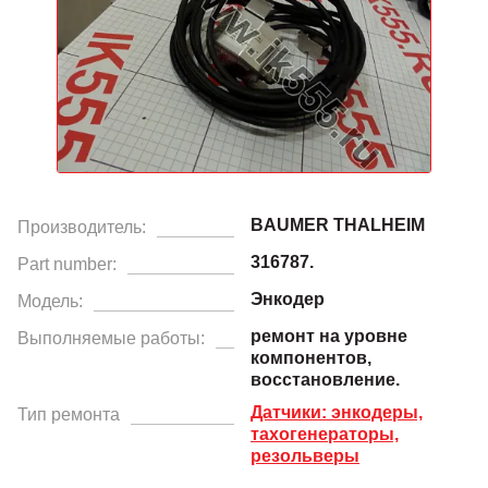
BAUMER THALHEIM
Производитель:
316787.
Part number:
Энкодер
Модель:
ремонт на уровне
Выполняемые работы:
компонентов,
восстановление.
Датчики: энкодеры,
Тип ремонта
тахогенераторы,
резольверы