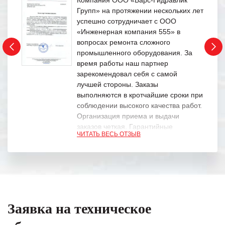
Компания ООО «Барс-Гидравлик
Групп» на протяжении нескольких лет
успешно сотрудничает с ООО
«Инженерная компания 555» в
вопросах ремонта сложного
промышленного оборудования. За
время работы наш партнер
зарекомендовал себя с самой
лучшей стороны. Заказы
выполняются в кротчайшие сроки при
соблюдении высокого качества работ.
Организация приема и выдачи
заказов четкая. Гарантийные
ЧИТАТЬ ВЕСЬ ОТЗЫВ
обязательства выполняются в
полном объеме.
Выражаем благодарность Вашим
специалистам за профессионализм и
оперативное решение поставленных
задач.
Заявка на техническое
Особенно хочется отметить высокую