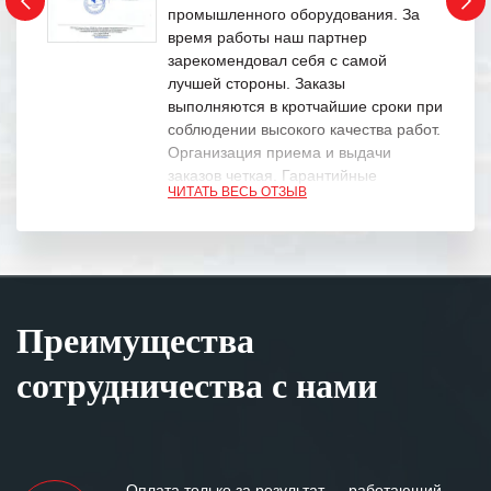
промышленного оборудования. За
время работы наш партнер
зарекомендовал себя с самой
лучшей стороны. Заказы
выполняются в кротчайшие сроки при
соблюдении высокого качества работ.
Организация приема и выдачи
заказов четкая. Гарантийные
ЧИТАТЬ ВЕСЬ ОТЗЫВ
обязательства выполняются в
полном объеме.
Выражаем благодарность Вашим
специалистам за профессионализм и
оперативное решение поставленных
Преимущества
задач.
сотрудничества с нами
Особенно хочется отметить высокую
клиентоориентированность
персонала Вашей компании,
готовность помочь в самых сложных
ситуациях.
Оплата только за результат — работающий