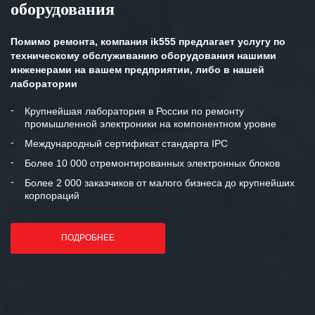
оборудования
клиентоориентированность
персонала Вашей компании,
готовность помочь в самых сложных
Помимо ремонта, компания ik555 предлагает услугу по
ситуациях.
техническому обслуживанию оборудования нашими
инженерами на вашем предприятии, либо в нашей
Мы высоко ценим сложившиеся
лаборатории
между нашими компаниями открытые
и доверительные партнерские
Крупнейшая лаборатория в России по ремонту
промышленной электроники на компонентном уровне
отношения и искренне желаем
«Инженерной компании «555» долгих
Международный сертификат стандарта IPC
лет успеха и процветания.
Более 10 000 отремонтированных электронных блоков
Более 2 000 заказчиков от малого бизнеса до крупнейших
корпораций
ПОДРОБНЕЕ