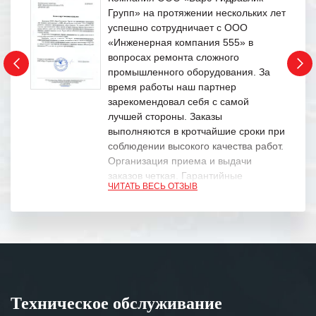
Групп» на протяжении нескольких лет
успешно сотрудничает с ООО
«Инженерная компания 555» в
вопросах ремонта сложного
промышленного оборудования. За
время работы наш партнер
зарекомендовал себя с самой
лучшей стороны. Заказы
выполняются в кротчайшие сроки при
соблюдении высокого качества работ.
Организация приема и выдачи
заказов четкая. Гарантийные
ЧИТАТЬ ВЕСЬ ОТЗЫВ
обязательства выполняются в
полном объеме.
Выражаем благодарность Вашим
специалистам за профессионализм и
оперативное решение поставленных
задач.
Техническое обслуживание
Особенно хочется отметить высокую