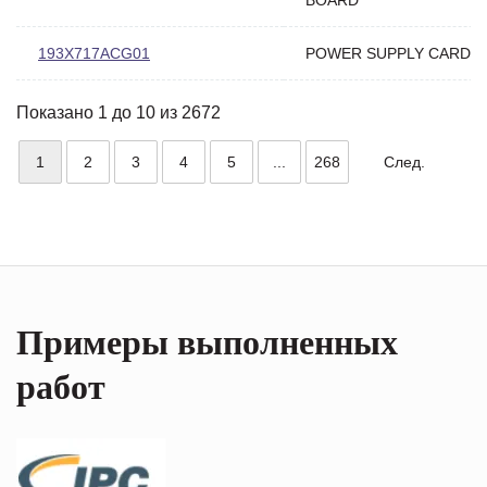
193X717ACG01
POWER SUPPLY CARD S
Показано 1 до 10 из 2672
1
2
3
4
5
...
268
След.
Примеры выполненных
работ