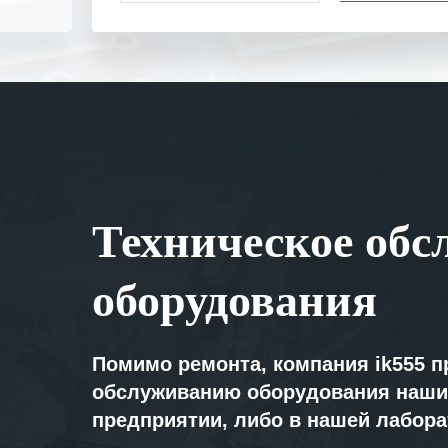
Выражаем благ
специалистам з
оперативное ре
Особенно хочет
клиентоориенти
Вашей компании
самых сложных 
Мы высоко цен
Техническое обс
нашими компан
доверительные 
искренне жела
оборудования
«555» долгих ле
Помимо ремонта, компания ik555 п
обслуживанию оборудования наши
предприятии, либо в нашей лабор