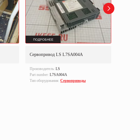
ПОДРОБНЕЕ
ПОДРОБ
Сервопривод LS L7SA004A
Сервомо
Производитель:
LS
Производи
Part number:
L7SA004A
Part number
Тип оборудования:
Сервоприводы
Тип оборуд