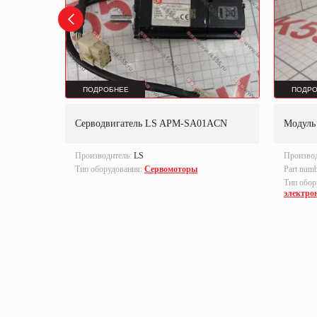
ПОДРОБНЕЕ
ПОДРО
Серводвигатель LS APM-SA01ACN
Модуль
Производитель:
LS
Произво
Тип оборудования:
Сервомоторы
Part num
Тип обор
электро