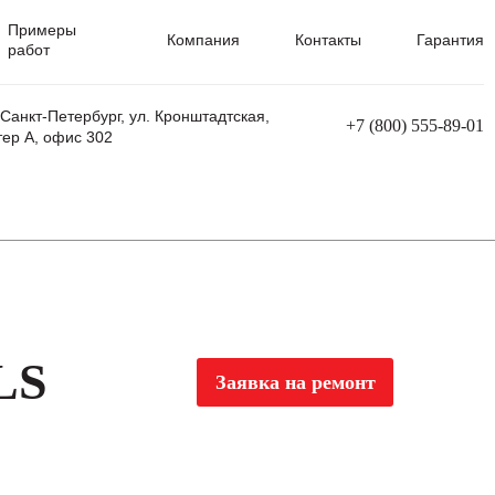
Примеры
Компания
Контакты
Гарантия
работ
 Санкт-Петербург, ул. Кронштадтская,
+7 (800) 555-89-01
тер А, офис 302
равления
Ремонт сварочных трансформаторов
Ремонт аппаратов плазменной резки
Ремонт сварочных полуавтоматов
Ремонт плазменных станков с ЧПУ
LS
Заявка на ремонт