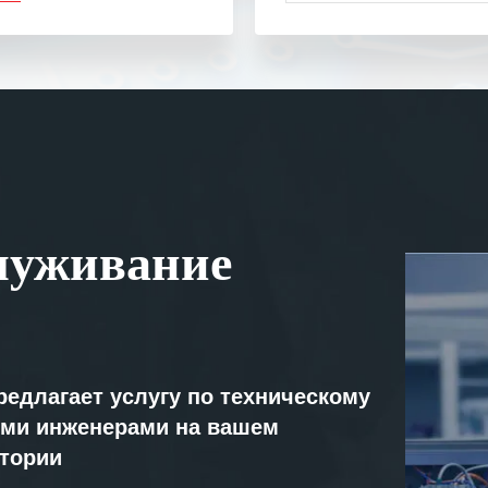
одарность Вашим
а профессионализм и
шение поставленных задач.
ся отметить высокую
рованность персонала
, готовность помочь в
ситуациях.
им сложившиеся между
луживание
иями открытые и
партнерские отношения и
ем «Инженерной компании
т успеха и процветания.
редлагает услугу по техническому
ми инженерами на вашем
атории