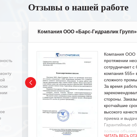
Отзывы о нашей работе
Компания ООО «Барс-Гидравлик Групп»
Компания ООО «
рность
протяжении нес
сотрудничает 
емонту
компания 555» 
ной
сложного промы
ески
За время работ
ении
зарекомендовал
стороны. Заказ
кротчайшие сро
ное
высокого качест
е
приема и выдачи
.
Гарантийные об
полном объеме
ЧИТАТЬ ВЕСЬ ОТ