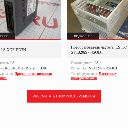
БНЕЕ
ПОДРОБНЕЕ
Преобразователь частоты LS iS7
 LS XGF-PD3H
SV1320iS7-4SODT
дитель:
LS
Производитель:
LS
ber:
KCC-REM-LSR-XGF-PD3H
Part number:
SV1320IS7-4SODT
удования:
Прочая промышленная
Тип оборудования:
Частотные
ника
преобразователи
РАССЧИТАТЬ СТОИМОСТЬ РЕМОНТА