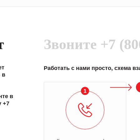
т
Звоните
+7 (80
ет
Работать с нами просто, схема в
 в
2
нте в
у +7