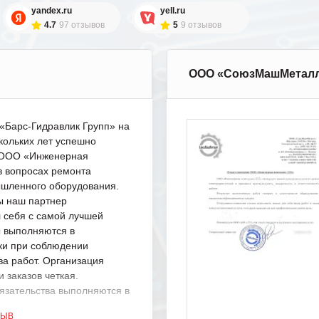
yandex.ru
yell.ru
4.7
97 отзывов
5
9 отзывов
ООО «СоюзМашМетал
Барс-Гидравлик Групп» на
кольких лет успешно
с ООО «Инженерная
в вопросах ремонта
шленного оборудования.
ы наш партнер
 себя с самой лучшей
ы выполняются в
ки при соблюдении
ва работ. Организация
 заказов четкая.
язательства выполняются в
.
ЗЫВ