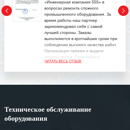
«Инженерная компания 555» в
вопросах ремонта сложного
промышленного оборудования. За
время работы наш партнер
зарекомендовал себя с самой
лучшей стороны. Заказы
выполняются в кротчайшие сроки при
соблюдении высокого качества работ.
Организация приема и выдачи
заказов четкая. Гарантийные
ЧИТАТЬ ВЕСЬ ОТЗЫВ
обязательства выполняются в
полном объеме.
Выражаем благодарность Вашим
специалистам за профессионализм и
оперативное решение поставленных
задач.
Техническое обслуживание
Особенно хочется отметить высокую
оборудования
клиентоориентированность
персонала Вашей компании,
готовность помочь в самых сложных