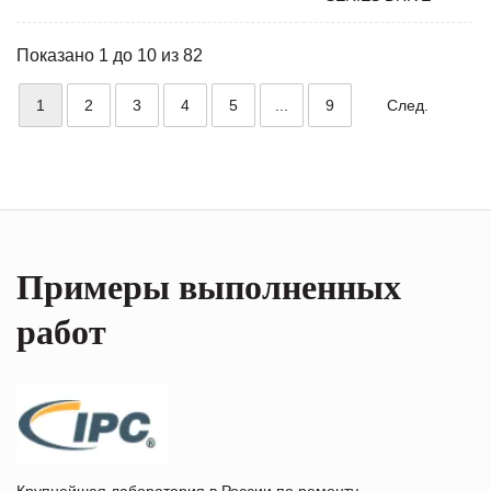
Показано 1 до 10 из 82
1
2
3
4
5
...
9
След.
Примеры выполненных
работ
Крупнейшая лаборатория в России по ремонту