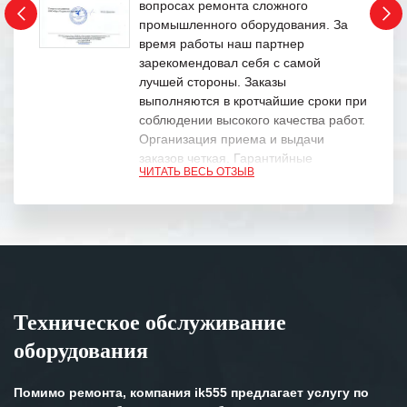
вопросах ремонта сложного
промышленного оборудования. За
время работы наш партнер
зарекомендовал себя с самой
лучшей стороны. Заказы
выполняются в кротчайшие сроки при
соблюдении высокого качества работ.
Организация приема и выдачи
заказов четкая. Гарантийные
ЧИТАТЬ ВЕСЬ ОТЗЫВ
обязательства выполняются в
полном объеме.
Выражаем благодарность Вашим
специалистам за профессионализм и
оперативное решение поставленных
задач.
Техническое обслуживание
Особенно хочется отметить высокую
оборудования
клиентоориентированность
персонала Вашей компании,
готовность помочь в самых сложных
Помимо ремонта, компания ik555 предлагает услугу по
ситуациях.