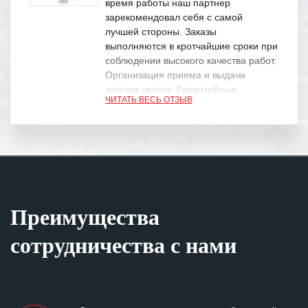
время работы наш партнер
зарекомендовал себя с самой
лучшей стороны. Заказы
выполняются в кротчайшие сроки при
соблюдении высокого качества работ.
Организация приема и выдачи
заказов четкая. Гарантийные
ЧИТАТЬ ВЕСЬ ОТЗЫВ
обязательства выполняются в
полном объеме.
Выражаем благодарность Вашим
специалистам за профессионализм и
оперативное решение поставленных
задач.
Преимущества
Особенно хочется отметить высокую
клиентоориентированность
сотрудничества с нами
персонала Вашей компании,
готовность помочь в самых сложных
ситуациях.
Мы высоко ценим сложившиеся