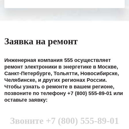
полном объеме.
Выражаем благодарность Вашим
специалистам за профессионализм и
оперативное решение поставленных
задач.
Заявка на ремонт
Особенно хочется отметить высокую
клиентоориентированность
персонала Вашей компании,
Инженерная компания 555 осуществляет
готовность помочь в самых сложных
ремонт электроники в энергетике в Москве,
ситуациях.
Санкт-Петербурге, Тольятти, Новосибирске,
Челябинске, и других регионах России.
Мы высоко ценим сложившиеся
Чтобы узнать о ремонте в вашем регионе,
между нашими компаниями открытые
позвоните по телефону +7 (800) 555-89-01 или
и доверительные партнерские
оставьте заявку:
отношения и искренне желаем
«Инженерной компании «555» долгих
лет успеха и процветания.
Звоните
+7 (800) 555-89-01