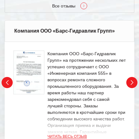
Все отзывы
Компания ООО «Барс-Гидравлик Групп»
Компания ООО «Барс-Гидравлик
Групп» на протяжении нескольких лет
успешно сотрудничает с ООО
«Инженерная компания 555» в
вопросах ремонта сложного
промышленного оборудования. За
время работы наш партнер
зарекомендовал себя с самой
лучшей стороны. Заказы
выполняются в кротчайшие сроки при
соблюдении высокого качества работ.
Организация приема и выдачи
заказов четкая. Гарантийные
ЧИТАТЬ ВЕСЬ ОТЗЫВ
обязательства выполняются в