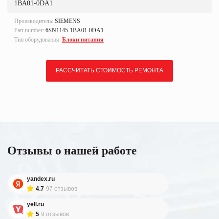
1BA01-0DA1
Производитель:
SIEMENS
Part number:
6SN1145-1BA01-0DA1
Тип оборудования:
Блоки питания
РАССЧИТАТЬ СТОИМОСТЬ РЕМОНТА
Отзывы о нашей работе
yandex.ru
4.7
97 отзывов
yell.ru
5
9 отзывов