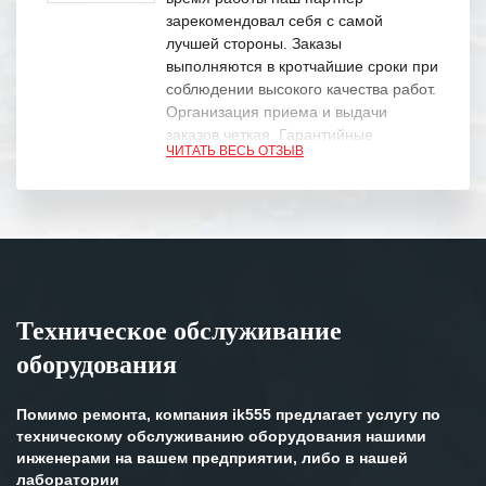
зарекомендовал себя с самой
лучшей стороны. Заказы
выполняются в кротчайшие сроки при
соблюдении высокого качества работ.
Организация приема и выдачи
заказов четкая. Гарантийные
ЧИТАТЬ ВЕСЬ ОТЗЫВ
обязательства выполняются в
полном объеме.
Выражаем благодарность Вашим
специалистам за профессионализм и
оперативное решение поставленных
задач.
Техническое обслуживание
Особенно хочется отметить высокую
оборудования
клиентоориентированность
персонала Вашей компании,
готовность помочь в самых сложных
Помимо ремонта, компания ik555 предлагает услугу по
ситуациях.
техническому обслуживанию оборудования нашими
инженерами на вашем предприятии, либо в нашей
Мы высоко ценим сложившиеся
лаборатории