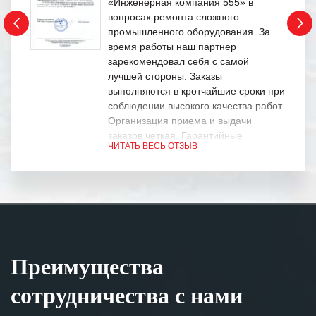
«Инженерная компания 555» в
вопросах ремонта сложного
промышленного оборудования. За
время работы наш партнер
зарекомендовал себя с самой
лучшей стороны. Заказы
выполняются в кротчайшие сроки при
соблюдении высокого качества работ.
Организация приема и выдачи
заказов четкая. Гарантийные
ЧИТАТЬ ВЕСЬ ОТЗЫВ
обязательства выполняются в
полном объеме.
Выражаем благодарность Вашим
специалистам за профессионализм и
оперативное решение поставленных
задач.
Преимущества
Особенно хочется отметить высокую
клиентоориентированность
сотрудничества с нами
персонала Вашей компании,
готовность помочь в самых сложных