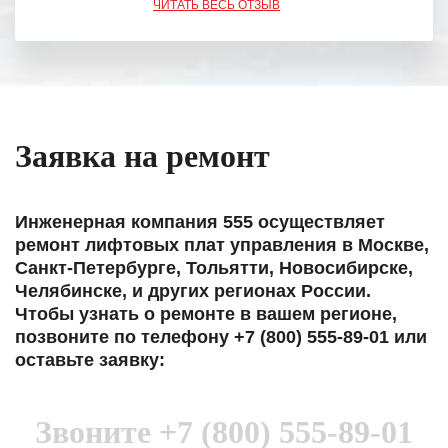
ЧИТАТЬ ВЕСЬ ОТЗЫВ
обязательства выполняются в
полном объеме.
Выражаем благодарность Вашим
специалистам за профессионализм и
оперативное решение поставленных
задач.
Заявка на ремонт
Особенно хочется отметить высокую
клиентоориентированность
персонала Вашей компании,
Инженерная компания 555 осуществляет
готовность помочь в самых сложных
ремонт лифтовых плат управления в Москве,
ситуациях.
Санкт-Петербурге, Тольятти, Новосибирске,
Челябинске, и других регионах России.
Мы высоко ценим сложившиеся
Чтобы узнать о ремонте в вашем регионе,
между нашими компаниями открытые
позвоните по телефону +7 (800) 555-89-01 или
и доверительные партнерские
оставьте заявку:
отношения и искренне желаем
«Инженерной компании «555» долгих
лет успеха и процветания.
Звоните
+7 (800) 555-89-01