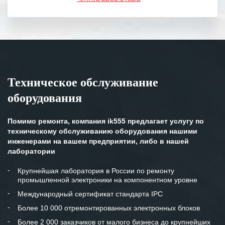
обязательства выполняются в
полном объеме.
Выражаем благодарность Вашим
специалистам за профессионализм и
оперативное решение поставленных
задач.
Техническое обслуживание
Особенно хочется отметить высокую
оборудования
клиентоориентированность
персонала Вашей компании,
готовность помочь в самых сложных
Помимо ремонта, компания ik555 предлагает услугу по
ситуациях.
техническому обслуживанию оборудования нашими
инженерами на вашем предприятии, либо в нашей
Мы высоко ценим сложившиеся
лаборатории
между нашими компаниями открытые
и доверительные партнерские
Крупнейшая лаборатория в России по ремонту
промышленной электроники на компонентном уровне
отношения и искренне желаем
«Инженерной компании «555» долгих
Международный сертификат стандарта IPC
лет успеха и процветания.
Более 10 000 отремонтированных электронных блоков
Более 2 000 заказчиков от малого бизнеса до крупнейших