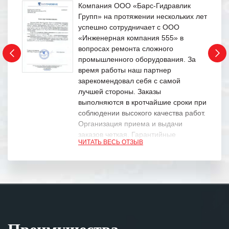
Компания ООО «Барс-Гидравлик
Групп» на протяжении нескольких лет
успешно сотрудничает с ООО
«Инженерная компания 555» в
вопросах ремонта сложного
промышленного оборудования. За
время работы наш партнер
зарекомендовал себя с самой
лучшей стороны. Заказы
выполняются в кротчайшие сроки при
соблюдении высокого качества работ.
Организация приема и выдачи
заказов четкая. Гарантийные
ЧИТАТЬ ВЕСЬ ОТЗЫВ
обязательства выполняются в
полном объеме.
Выражаем благодарность Вашим
специалистам за профессионализм и
оперативное решение поставленных
задач.