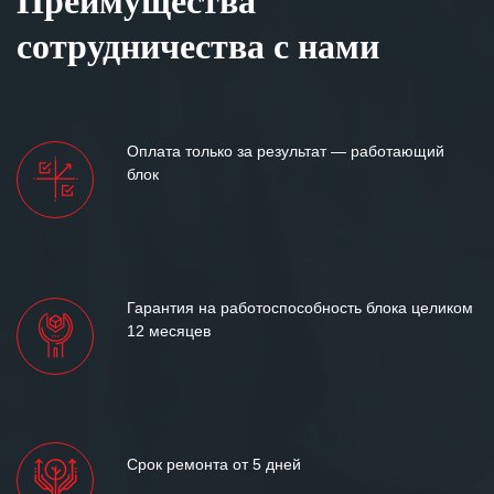
Преимущества
Особенно хочется отметить высокую
клиентоориентированность
сотрудничества с нами
персонала Вашей компании,
готовность помочь в самых сложных
ситуациях.
Мы высоко ценим сложившиеся
Оплата только за результат — работающий
между нашими компаниями открытые
блок
и доверительные партнерские
отношения и искренне желаем
«Инженерной компании «555» долгих
лет успеха и процветания.
Гарантия на работоспособность блока целиком
12 месяцев
Срок ремонта от 5 дней