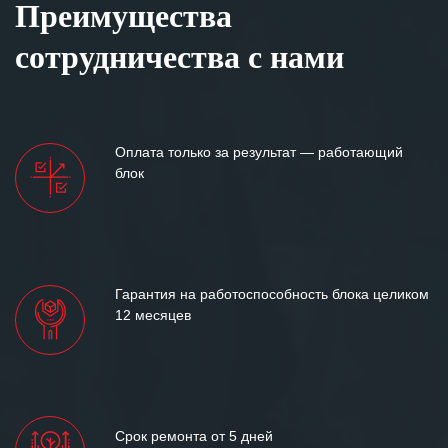
Преимущества
Особенно хочется отметить высокую
клиентоориентированность
сотрудничества с нами
персонала Вашей компании,
готовность помочь в самых сложных
ситуациях.
Мы высоко ценим сложившиеся
Оплата только за результат — работающий
между нашими компаниями открытые
блок
и доверительные партнерские
отношения и искренне желаем
«Инженерной компании «555» долгих
лет успеха и процветания.
Гарантия на работоспособность блока целиком
12 месяцев
Срок ремонта от 5 дней