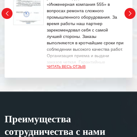
«Инженерная компания 555» в
вопросах ремонта сложного
промышленного оборудования. За
время работы наш партнер
зарекомендовал себя с самой
лучшей стороны. Заказы
выполняются в кротчайшие сроки при
соблюдении высокого качества работ.
Организация приема и выдачи
заказов четкая. Гарантийные
ЧИТАТЬ ВЕСЬ ОТЗЫВ
обязательства выполняются в
полном объеме.
Выражаем благодарность Вашим
специалистам за профессионализм и
оперативное решение поставленных
задач.
Преимущества
Особенно хочется отметить высокую
клиентоориентированность
сотрудничества с нами
персонала Вашей компании,