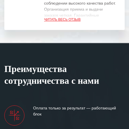
соблюдении высокого качества работ.
Организация приема и выдачи
заказов четкая. Гарантийные
ЧИТАТЬ ВЕСЬ ОТЗЫВ
обязательства выполняются в
полном объеме.
Выражаем благодарность Вашим
специалистам за профессионализм и
оперативное решение поставленных
задач.
Преимущества
Особенно хочется отметить высокую
клиентоориентированность
сотрудничества с нами
персонала Вашей компании,
готовность помочь в самых сложных
ситуациях.
Мы высоко ценим сложившиеся
Оплата только за результат — работающий
между нашими компаниями открытые
блок
и доверительные партнерские
отношения и искренне желаем