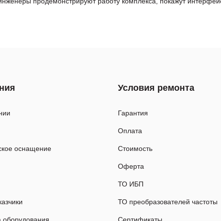
нженеры продемонстрируют работу комплекса, покажут интерфейс 
ния
Условия ремонта
нии
Гарантия
Оплата
ское оснащение
Стоимость
Оферта
ТО ИБП
казчики
ТО преобразователей частоты
а оборудования
Сертификаты