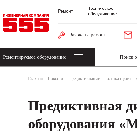
Техническое
Ремонт
обслуживание
Заявка на ремонт
Ремонтируемое оборудование
Датчики: энкодеры, тахогенераторы, 
Главная
Новости
Предиктивная диагностика промыш
Предиктивная д
оборудования «