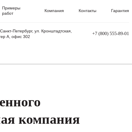
Примеры
Компания
Контакты
Гарантия
работ
 Санкт-Петербург, ул. Кронштадтская,
+7 (800) 555-89-01
тер А, офис 302
равления
Ремонт сварочных трансформаторов
Ремонт аппаратов плазменной резки
Ремонт сварочных полуавтоматов
Ремонт плазменных станков с ЧПУ
енного
ная компания