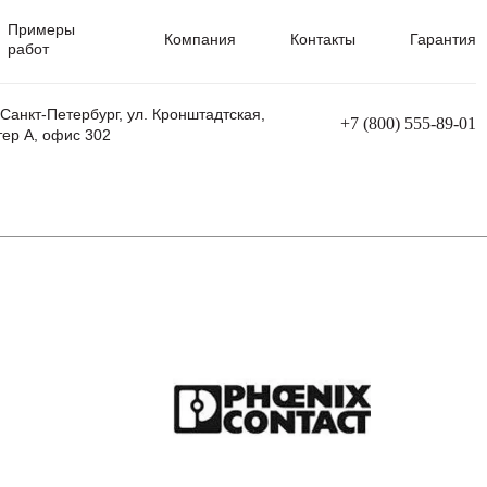
Примеры
Компания
Контакты
Гарантия
работ
 Санкт-Петербург, ул. Кронштадтская,
+7 (800) 555-89-01
тер А, офис 302
равления
Ремонт сварочных трансформаторов
Ремонт аппаратов плазменной резки
Ремонт сварочных полуавтоматов
Ремонт плазменных станков с ЧПУ