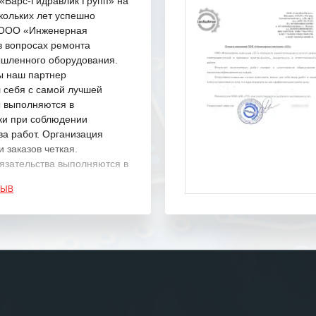
Барс-Гидравлик Групп» на
кольких лет успешно
с ООО «Инженерная
в вопросах ремонта
шленного оборудования.
ы наш партнер
 себя с самой лучшей
ы выполняются в
ки при соблюдении
ва работ. Организация
 заказов четкая.
язательства выполняются в
.
ЗЫВ
одарность Вашим
а профессионализм и
шение поставленных задач.
ся отметить высокую
рованность персонала
, готовность помочь в
ситуациях.