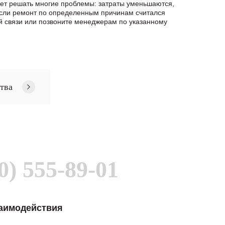
яет решать многие проблемы: затраты уменьшаются,
если ремонт по определенным причинам считался
связи или позвоните менеджерам по указанному
тва
0) 555-89-01
заимодействия