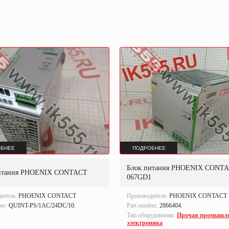
БНЕЕ
ПОДРОБНЕЕ
Блок питания PHOENIX CONT
итания PHOENIX CONTACT
067GD1
дитель:
PHOENIX CONTACT
Производитель:
PHOENIX CONTACT
ber:
QUINT-PS/1AC/24DC/10.
Part number:
2866404.
Тип оборудования:
Прочая промышл
электроника