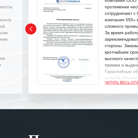
Компания ООО «
рность
протяжении нес
сотрудничает 
емонту
компания 555» 
ной
сложного промы
ески
За время работ
ении
зарекомендовал
стороны. Заказ
кротчайшие сро
ное
высокого качест
е
приема и выдачи
.
Гарантийные об
полном объеме
ЧИТАТЬ ВЕСЬ ОТ
Выражаем благ
специалистам з
оперативное ре
Особенно хочет
клиентоориенти
Вашей компании
самых сложных 