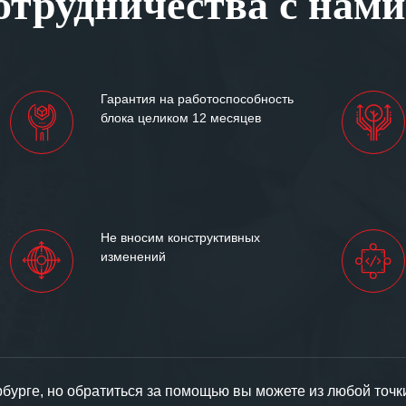
трудничества с нами
им сложившиеся между
иями открытые и
партнерские отношения и
ем «Инженерной компании
Гарантия на работоспособность
т успеха и процветания.
блока целиком 12 месяцев
Не вносим конструктивных
изменений
урге, но обратиться за помощью вы можете из любой точк