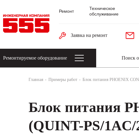
Техническое
Ремонт
обслуживание
Заявка на ремонт
Ремонтируемое оборудование
Датчики: энкодеры, тахогенераторы, 
Главная
Примеры работ
Блок питания PHOENIX CON
Блок питания 
(QUINT-PS/1AC/