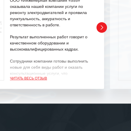
ООО «Инженерная компания «555»
оказывала нашей компании услуги по
ремонту электродвигателей и проявила
пунктуальность, аккуратность и
ответственность в работе.
Результат выполненных работ говорит о
качественном оборудовании и
высококвалифицированных кадрах.
Сотрудники компании готовы выполнить
новые для себя виды работ и оказать
консультационные услуги, что
ЧИТАТЬ ВЕСЬ ОТЗЫВ
характеризует их как профессионалов
своего дела.
Рекомендуем ООО «ИК «555» как
ответственного и надежного поставщика
услуг.