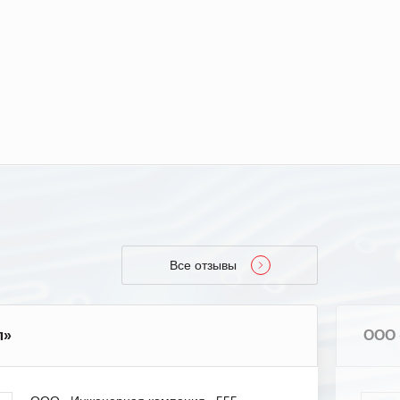
Все отзывы
л»
ООО 