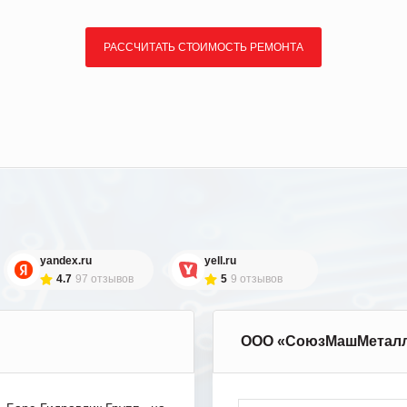
РАССЧИТАТЬ СТОИМОСТЬ РЕМОНТА
yandex.ru
yell.ru
4.7
97 отзывов
5
9 отзывов
ООО «СоюзМашМетал