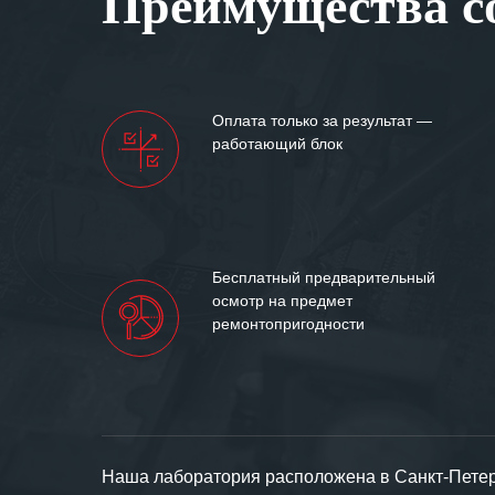
Преимущества со
Мы высоко цен
нашими компан
доверительные 
искренне жела
Оплата только за результат —
«555» долгих ле
работающий блок
Бесплатный предварительный
осмотр на предмет
ремонтопригодности
Наша лаборатория расположена в Санкт-Петерб