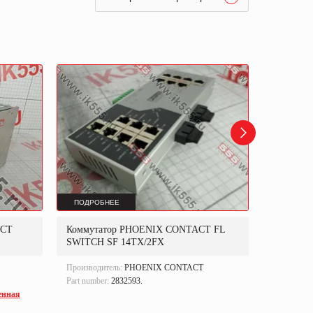
ПОДРОБНЕЕ
ПОДРОБ
ACT
Коммутатор PHOENIX CONTACT FL
Панель 
SWITCH SF 14TX/2FX
CONTACT
Производитель:
PHOENIX CONTACT
Производи
Part number:
2832593.
Part numbe
енная
Тип оборуд
промышле