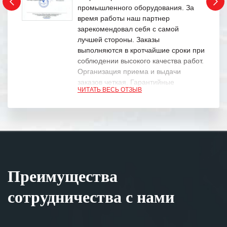
промышленного оборудования. За
время работы наш партнер
зарекомендовал себя с самой
лучшей стороны. Заказы
выполняются в кротчайшие сроки при
соблюдении высокого качества работ.
Организация приема и выдачи
заказов четкая. Гарантийные
ЧИТАТЬ ВЕСЬ ОТЗЫВ
обязательства выполняются в
полном объеме.
Выражаем благодарность Вашим
специалистам за профессионализм и
оперативное решение поставленных
задач.
Преимущества
Особенно хочется отметить высокую
клиентоориентированность
сотрудничества с нами
персонала Вашей компании,
готовность помочь в самых сложных
ситуациях.