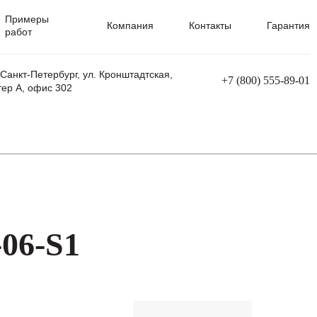
Примеры
Компания
Контакты
Гарантия
работ
 Санкт-Петербург, ул. Кронштадтская,
+7 (800) 555-89-01
тер А, офис 302
равления
Ремонт сварочных трансформаторов
Ремонт аппаратов плазменной резки
Ремонт сварочных полуавтоматов
Ремонт плазменных станков с ЧПУ
06-S1