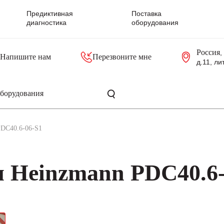
Предиктивная
Поставка
диагностика
оборудования
Россия
,
Напишите нам
Перезвоните мне
д.11, ли
резольверы
Контроллеры, блоки управления
Панели оператора, промышленные мониторы
Прочая промышленная электроника
Промышленные пульты уп
Серверные материнские платы
PDC40.6-06-S1
 Heinzmann PDC40.6-