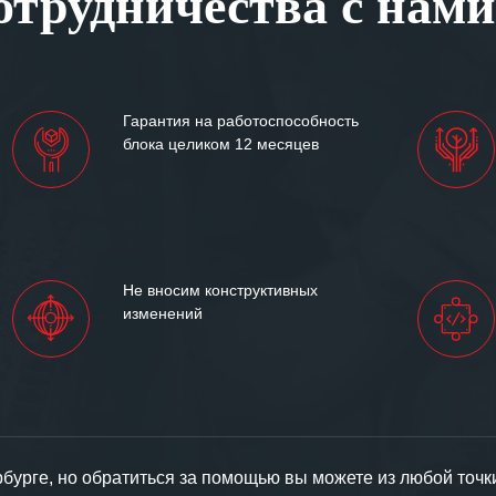
трудничества с нами
им сложившиеся между
иями открытые и
партнерские отношения и
ем «Инженерной компании
Гарантия на работоспособность
т успеха и процветания.
блока целиком 12 месяцев
Не вносим конструктивных
изменений
урге, но обратиться за помощью вы можете из любой точк