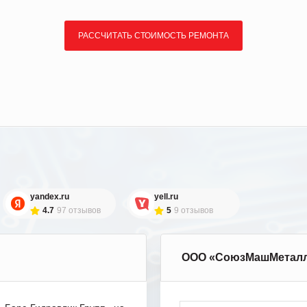
РАССЧИТАТЬ СТОИМОСТЬ РЕМОНТА
yandex.ru
yell.ru
4.7
97 отзывов
5
9 отзывов
ООО «СоюзМашМетал