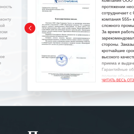
Компания ООО «
рность
протяжении нес
сотрудничает 
емонту
компания 555» 
ной
сложного промы
ески
За время работ
ении
зарекомендовал
стороны. Заказ
кротчайшие сро
ное
высокого качест
е
приема и выдачи
.
Гарантийные об
полном объеме
ЧИТАТЬ ВЕСЬ ОТ
Выражаем благ
специалистам з
оперативное ре
Особенно хочет
клиентоориенти
Вашей компании
самых сложных 