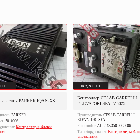
БНЕЕ
ПОДРОБНЕЕ
Контроллер CESAB CARRELLI
правления PARKER IQAN-XS
ELEVATORI SPA FZ5025
дитель:
PARKER
Производитель:
CESAB CARRELLI
ELEVATORI SPA
ber:
5010003.
Part number:
AC-2 48/350 0055006.
удования:
Контроллеры, блоки
ния
Тип оборудования:
Контроллеры, бло
управления