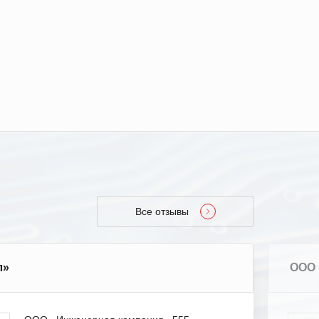
Все отзывы
л»
ООО 