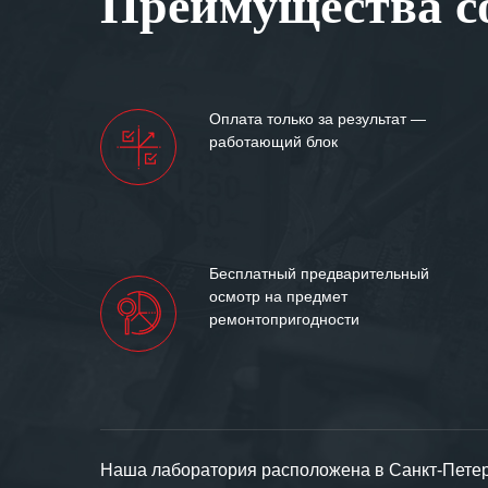
Преимущества со
Мы высоко цен
нашими компан
доверительные 
искренне жела
Оплата только за результат —
«555» долгих ле
работающий блок
Бесплатный предварительный
осмотр на предмет
ремонтопригодности
Наша лаборатория расположена в Санкт-Петерб