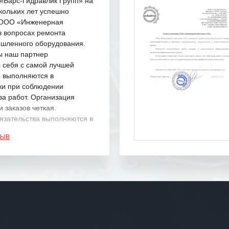
Барс-Гидравлик Групп» на
кольких лет успешно
с ООО «Инженерная
в вопросах ремонта
шленного оборудования.
ы наш партнер
 себя с самой лучшей
ы выполняются в
ки при соблюдении
ва работ. Организация
 заказов четкая.
язательства выполняются в
.
ЗЫВ
одарность Вашим
а профессионализм и
шение поставленных задач.
ся отметить высокую
рованность персонала
, готовность помочь в
ситуациях.