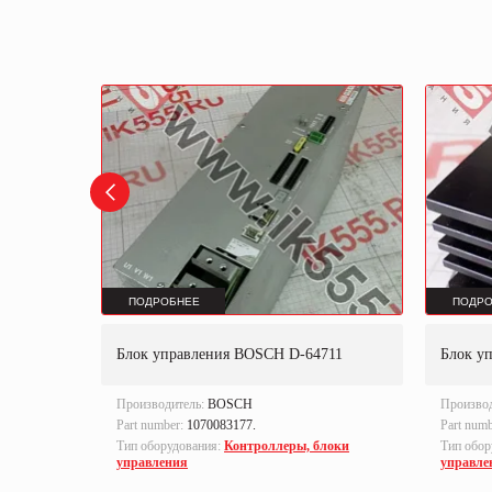
ПОДРОБНЕЕ
ПОДРО
Блок управления BOSCH D-64711
Блок у
Производитель:
BOSCH
Произво
Part number:
1070083177.
Part num
локи
Тип оборудования:
Контроллеры, блоки
Тип обор
управления
управле