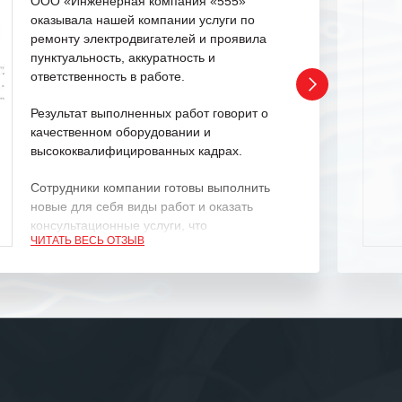
ООО «Инженерная компания «555»
оказывала нашей компании услуги по
ремонту электродвигателей и проявила
пунктуальность, аккуратность и
ответственность в работе.
Результат выполненных работ говорит о
качественном оборудовании и
высококвалифицированных кадрах.
Сотрудники компании готовы выполнить
новые для себя виды работ и оказать
консультационные услуги, что
ЧИТАТЬ ВЕСЬ ОТЗЫВ
характеризует их как профессионалов
своего дела.
Рекомендуем ООО «ИК «555» как
ответственного и надежного поставщика
услуг.