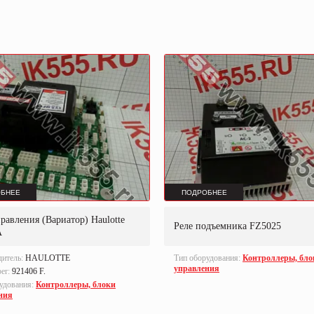
БНЕЕ
ПОДРОБНЕЕ
равления (Вариатор) Haulotte
Реле подъемника FZ5025
A
дитель:
HAULOTTE
Тип оборудования:
Контроллеры, бло
управления
ber:
921406 F.
удования:
Контроллеры, блоки
ния