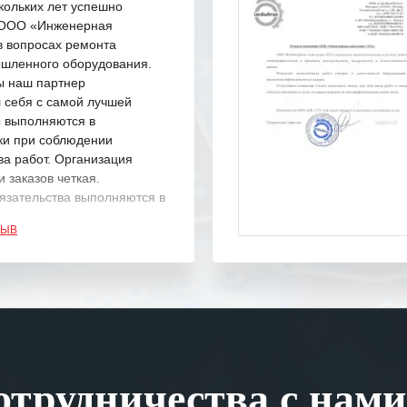
кольких лет успешно
с ООО «Инженерная
в вопросах ремонта
шленного оборудования.
ы наш партнер
 себя с самой лучшей
ы выполняются в
ки при соблюдении
ва работ. Организация
 заказов четкая.
язательства выполняются в
.
ЗЫВ
одарность Вашим
а профессионализм и
шение поставленных задач.
ся отметить высокую
рованность персонала
, готовность помочь в
трудничества с нами
ситуациях.