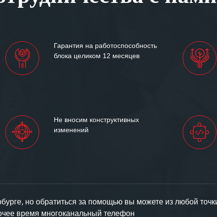
им сложившиеся между
иями открытые и
партнерские отношения и
ем «Инженерной компании
Гарантия на работоспособность
т успеха и процветания.
блока целиком 12 месяцев
Не вносим конструктивных
изменений
урге, но обратиться за помощью вы можете из любой точк
бочее время многоканальный телефон