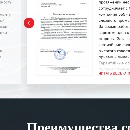
рность
протяжении нес
сотрудничает 
емонту
компания 555» 
ной
сложного промы
ески
За время работ
ении
зарекомендовал
стороны. Заказ
кротчайшие сро
ное
высокого качест
е
приема и выдачи
.
Гарантийные об
полном объеме
ЧИТАТЬ ВЕСЬ ОТ
Выражаем благ
специалистам з
оперативное ре
Особенно хочет
клиентоориенти
Вашей компании
Преимущества со
самых сложных 