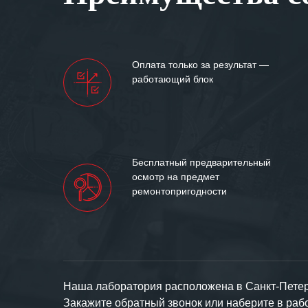
Мы высоко цен
нашими компан
доверительные 
искренне жела
Оплата только за результат —
«555» долгих ле
работающий блок
Бесплатный предварительный
осмотр на предмет
ремонтопригодности
Наша лаборатория расположена в Санкт-Петерб
Закажите обратный звонок или наберите в ра