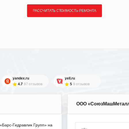
РАССЧИТАТЬ СТОИМОСТЬ РЕМОНТА
yandex.ru
yell.ru
4.7
97 отзывов
5
9 отзывов
ООО «СоюзМашМетал
Барс-Гидравлик Групп» на