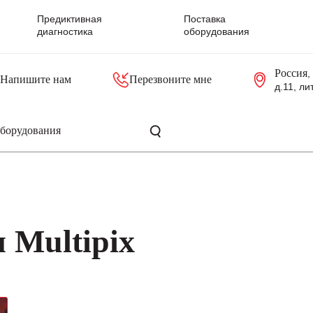
Предиктивная
Поставка
диагностика
оборудования
Россия
,
Напишите нам
Перезвоните мне
д.11, ли
резольверы
Контроллеры, блоки управления
Панели оператора, промышленные мониторы
Прочая промышленная электроника
Промышленные пульты уп
Серверные материнские платы
 Multipix