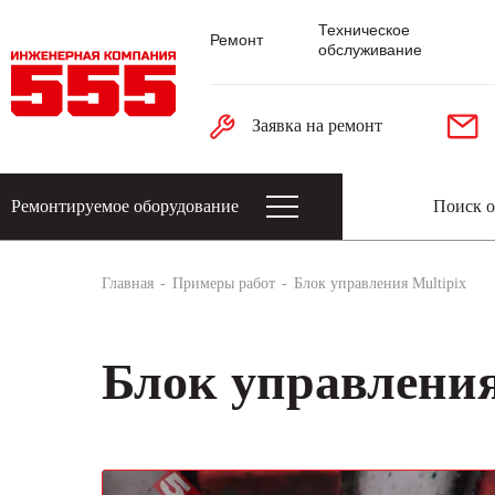
Техническое
Ремонт
обслуживание
Заявка на ремонт
Ремонтируемое оборудование
Датчики: энкодеры, тахогенераторы, 
Главная
Примеры работ
Блок управления Multipix
Блок управления