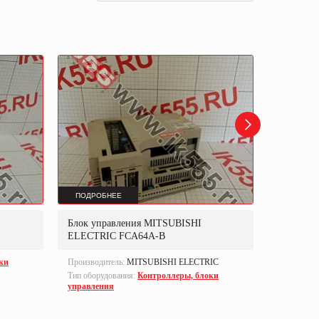
ПОДРОБНЕЕ
ПОДРОБ
Блок управления MITSUBISHI
Контрол
ELECTRIC FCA64A-B
ки
Производитель:
MITSUBISHI ELECTRIC
Производи
Тип оборудования:
Контроллеры, блоки
Тип оборуд
управления
управлен