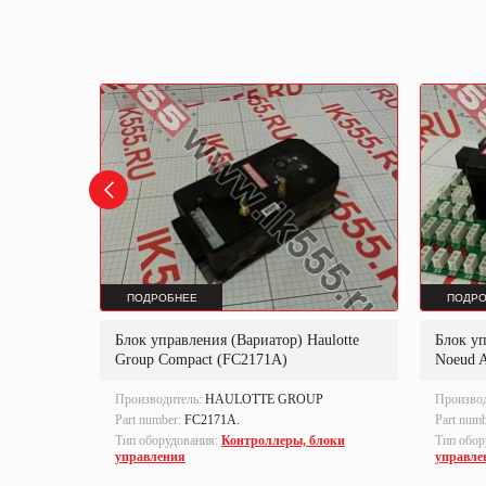
ПОДРОБНЕЕ
ПОДРО
Блок управления (Вариатор) Haulotte
Блок уп
Group Compact (FC2171A)
Noeud 
ION
Производитель:
HAULOTTE GROUP
Произво
Part number:
FC2171A.
Part num
локи
Тип оборудования:
Контроллеры, блоки
Тип обор
управления
управле