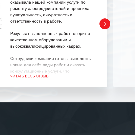
оказывала нашей компании услуги по
ремонту электродвигателей и проявила
пунктуальность, аккуратность и
ответственность в работе.
Результат выполненных работ говорит о
качественном оборудовании и
высококвалифицированных кадрах.
Сотрудники компании готовы выполнить
новые для себя виды работ и оказать
консультационные услуги, что
ЧИТАТЬ ВЕСЬ ОТЗЫВ
характеризует их как профессионалов
своего дела.
Рекомендуем ООО «ИК «555» как
ответственного и надежного поставщика
услуг.