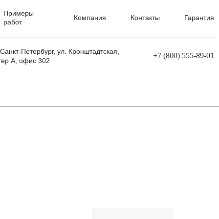
Примеры
Компания
Контакты
Гарантия
работ
 Санкт-Петербург, ул. Кронштадтская,
+7 (800) 555-89-01
тер А, офис 302
равления
Ремонт сварочных трансформаторов
Ремонт аппаратов плазменной резки
Ремонт сварочных полуавтоматов
Ремонт плазменных станков с ЧПУ