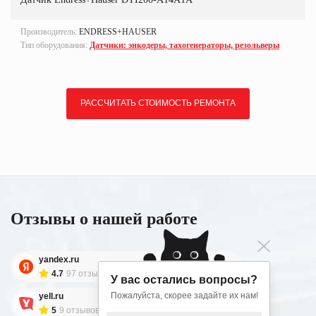
Производитель:
ENDRESS+HAUSER
Тип оборудования:
Датчики: энкодеры, тахогенераторы, резольверы
РАССЧИТАТЬ СТОИМОСТЬ РЕМОНТА
Отзывы о нашей работе
yandex.ru
4.7
97 отзывов
У вас остались вопросы?
Пожалуйста, скорее задайте их нам!
yell.ru
5
9 отзывов