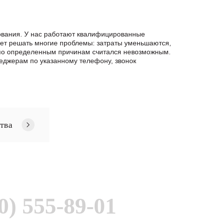
ования. У нас работают квалифицированные
яет решать многие проблемы: затраты уменьшаются,
 по определенным причинам считался невозможным.
еджерам по указанному телефону, звонок
тва
0) 555-89-01