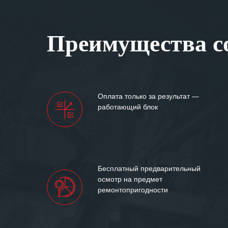
Особенно хочет
клиентоориенти
Вашей компании
Преимущества со
самых сложных 
Мы высоко цен
нашими компан
доверительные 
искренне жела
Оплата только за результат —
«555» долгих ле
работающий блок
Бесплатный предварительный
осмотр на предмет
ремонтопригодности