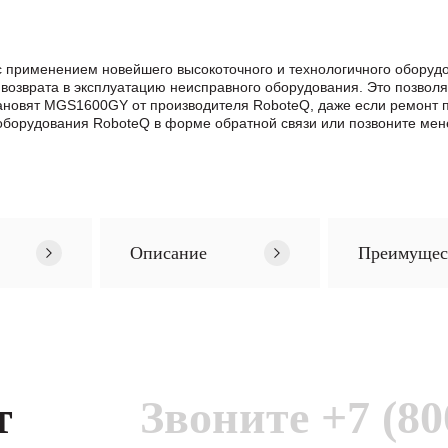
 применением новейшего высокоточного и технологичного оборуд
возврата в эксплуатацию неисправного оборудования. Это позвол
становят MGS1600GY от производителя RoboteQ, даже если ремонт
борудования RoboteQ в формe обратной связи или позвоните мен
Описание
Преимущес
т
Звоните
+7 (80