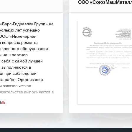
ООО «СоюзМашМетал
Барс-Гидравлик Групп» на
кольких лет успешно
с ООО «Инженерная
в вопросах ремонта
шленного оборудования.
ы наш партнер
 себя с самой лучшей
ы выполняются в
ки при соблюдении
ва работ. Организация
 заказов четкая.
язательства выполняются в
.
ЗЫВ
одарность Вашим
а профессионализм и
шение поставленных задач.