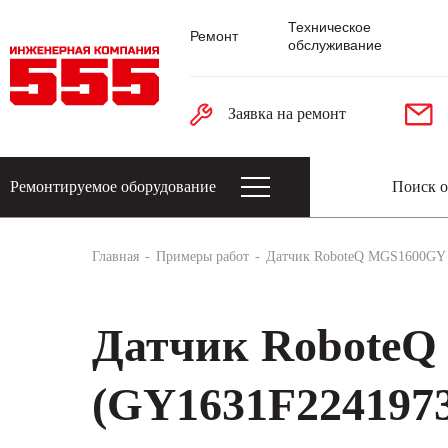
Техническое
Ремонт
обслуживание
Заявка на ремонт
Ремонтируемое оборудование
Датчики: энкодеры, тахогенераторы, 
Главная
Примеры работ
Датчик RoboteQ MGS1600GY
Датчик Robote
(GY1631F224197