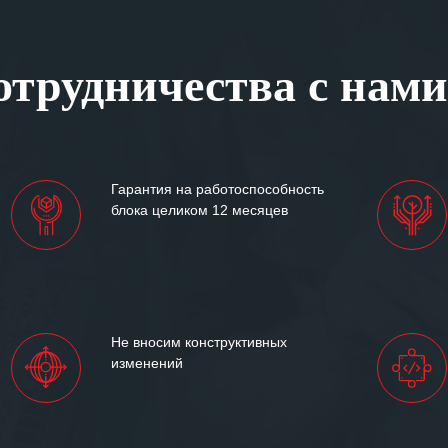
ся отметить высокую
рованность персонала
, готовность помочь в
трудничества с нами
ситуациях.
им сложившиеся между
иями открытые и
партнерские отношения и
ем «Инженерной компании
Гарантия на работоспособность
т успеха и процветания.
блока целиком 12 месяцев
Не вносим конструктивных
изменений