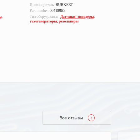
Производитель:
BURKERT
Производи
Part number:
00418965.
Тип оборуд
тахогенер
ы,
Тип оборудования:
Датчики: энкодеры,
тахогенераторы, резольверы
Все отзывы