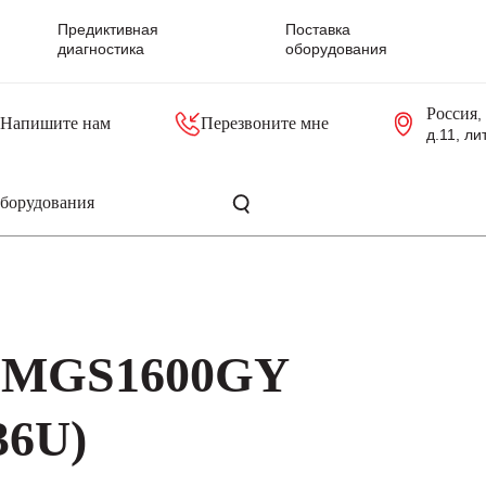
Предиктивная
Поставка
диагностика
оборудования
Россия
,
Напишите нам
Перезвоните мне
д.11, ли
резольверы
Контроллеры, блоки управления
Панели оператора, промышленные мониторы
Прочая промышленная электроника
Промышленные пульты уп
Серверные материнские платы
Q MGS1600GY
36U)