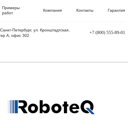
Примеры
Компания
Контакты
Гарантия
работ
 Санкт-Петербург, ул. Кронштадтская,
+7 (800) 555-89-01
тер А, офис 302
равления
Ремонт сварочных трансформаторов
Ремонт аппаратов плазменной резки
Ремонт сварочных полуавтоматов
Ремонт плазменных станков с ЧПУ