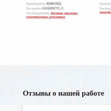
Производитель:
ROBOTEQ
Произво
Part number:
GS163F01715..U.
Тип обор
тахоген
еры,
Тип оборудования:
Датчики: энкодеры,
тахогенераторы, резольверы
Отзывы о нашей работе