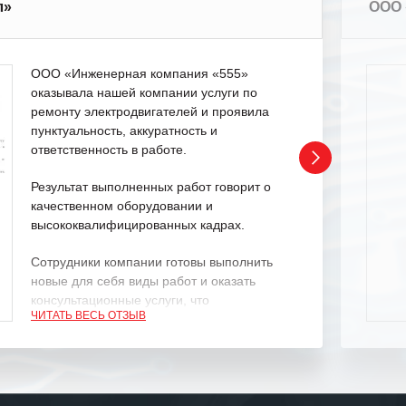
л»
ООО 
ООО «Инженерная компания «555»
оказывала нашей компании услуги по
ремонту электродвигателей и проявила
пунктуальность, аккуратность и
ответственность в работе.
Результат выполненных работ говорит о
качественном оборудовании и
высококвалифицированных кадрах.
Сотрудники компании готовы выполнить
новые для себя виды работ и оказать
консультационные услуги, что
ЧИТАТЬ ВЕСЬ ОТЗЫВ
характеризует их как профессионалов
своего дела.
Рекомендуем ООО «ИК «555» как
ответственного и надежного поставщика