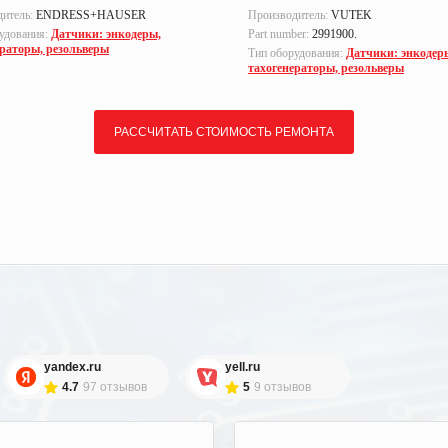
дитель:
ENDRESS+HAUSER
Производитель:
VUTEK
удования:
Датчики: энкодеры,
Part number:
2991900.
ераторы, резольверы
Тип оборудования:
Датчики: энкодер
тахогенераторы, резольверы
РАССЧИТАТЬ СТОИМОСТЬ РЕМОНТА
yandex.ru
yell.ru
4.7
97 отзывов
5
9 отзывов