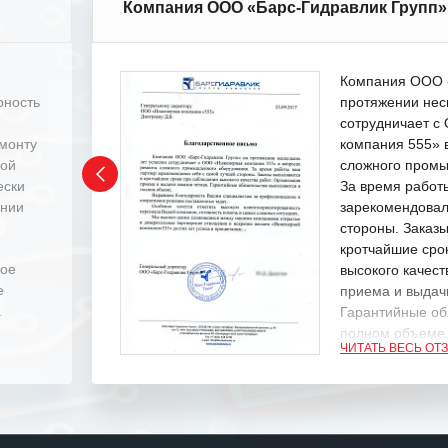
Компания ООО «Барс-Гидравлик Групп»
Компания ООО «
рность
протяжении нес
сотрудничает 
емонту
компания 555» 
ной
сложного промы
ески
За время работ
ении
зарекомендовал
стороны. Заказ
кротчайшие сро
ное
высокого качест
е
приема и выдачи
.
Гарантийные об
полном объеме
ЧИТАТЬ ВЕСЬ ОТ
Выражаем благ
специалистам з
оперативное ре