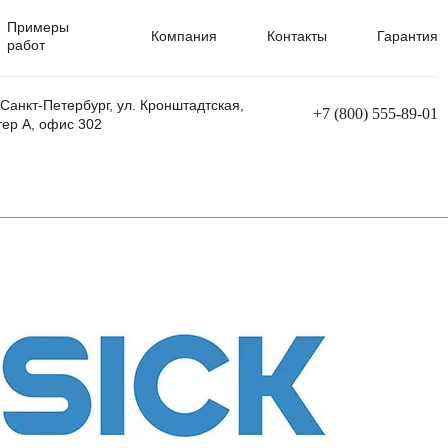
Примеры
Компания
Контакты
Гарантия
работ
 Санкт-Петербург, ул. Кронштадтская,
+7 (800) 555-89-01
тер А, офис 302
равления
Ремонт сварочных трансформаторов
Ремонт аппаратов плазменной резки
Ремонт сварочных полуавтоматов
Ремонт плазменных станков с ЧПУ