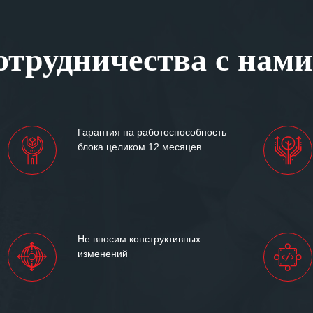
ся отметить высокую
рованность персонала
, готовность помочь в
трудничества с нами
ситуациях.
им сложившиеся между
иями открытые и
партнерские отношения и
ем «Инженерной компании
Гарантия на работоспособность
т успеха и процветания.
блока целиком 12 месяцев
Не вносим конструктивных
изменений