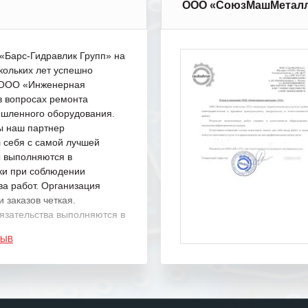
ООО «СоюзМашМетал
Барс-Гидравлик Групп» на
кольких лет успешно
с ООО «Инженерная
в вопросах ремонта
шленного оборудования.
ы наш партнер
 себя с самой лучшей
ы выполняются в
ки при соблюдении
ва работ. Организация
 заказов четкая.
язательства выполняются в
.
ЗЫВ
одарность Вашим
а профессионализм и
шение поставленных задач.