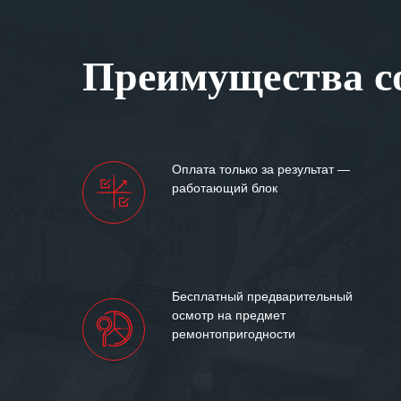
Особенно хочет
клиентоориенти
Вашей компании
Преимущества со
самых сложных 
Мы высоко цен
нашими компан
доверительные 
искренне жела
Оплата только за результат —
«555» долгих ле
работающий блок
Бесплатный предварительный
осмотр на предмет
ремонтопригодности