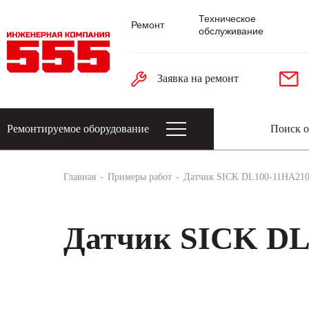
Техническое
Ремонт
обслуживание
Заявка на ремонт
Ремонтируемое оборудование
Датчики: энкодеры, тахогенераторы, 
Главная
Примеры работ
Датчик SICK DL100-11HA21
Датчик SICK DL