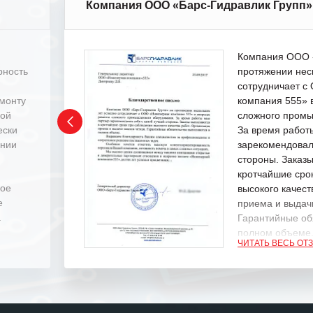
Компания ООО «Барс-Гидравлик Групп»
Компания ООО «
рность
протяжении нес
сотрудничает 
емонту
компания 555» 
ной
сложного промы
ески
За время работ
ении
зарекомендовал
стороны. Заказ
кротчайшие сро
ное
высокого качест
е
приема и выдачи
.
Гарантийные об
полном объеме
ЧИТАТЬ ВЕСЬ ОТ
Выражаем благ
специалистам з
оперативное ре