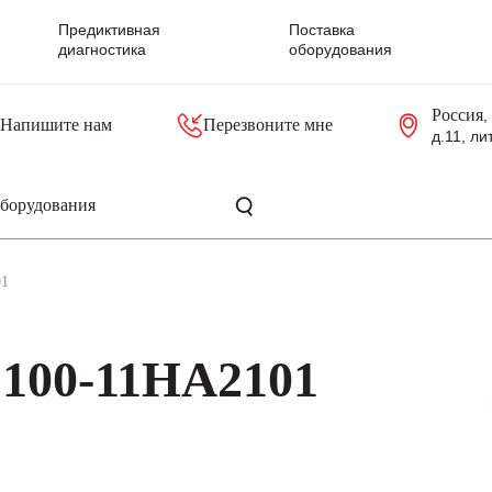
Предиктивная
Поставка
диагностика
оборудования
Россия
,
Напишите нам
Перезвоните мне
д.11, ли
резольверы
Контроллеры, блоки управления
Панели оператора, промышленные мониторы
Прочая промышленная электроника
Промышленные пульты уп
Серверные материнские платы
01
100-11HA2101