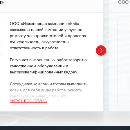
л»
ООО 
ООО «Инженерная компания «555»
оказывала нашей компании услуги по
ремонту электродвигателей и проявила
пунктуальность, аккуратность и
ответственность в работе.
Результат выполненных работ говорит о
качественном оборудовании и
высококвалифицированных кадрах.
Сотрудники компании готовы выполнить
новые для себя виды работ и оказать
консультационные услуги, что
ЧИТАТЬ ВЕСЬ ОТЗЫВ
характеризует их как профессионалов
своего дела.
Рекомендуем ООО «ИК «555» как
ответственного и надежного поставщика