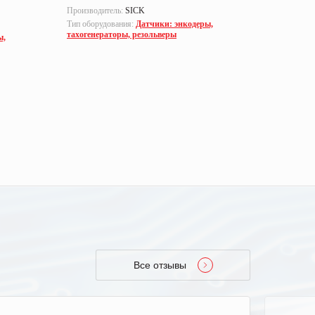
Производитель:
SICK
Производи
Тип оборудования:
Датчики: энкодеры,
Part numbe
тахогенераторы, резольверы
ы,
Тип оборуд
тахогенер
Все отзывы