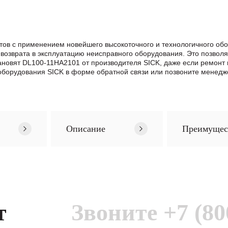
ов с применением новейшего высокоточного и технологичного об
возврата в эксплуатацию неисправного оборудования. Это позвол
становят DL100-11HA2101 от производителя SICK, даже если ремон
борудования SICK в формe обратной связи или позвоните менедже
Описание
Преимущес
т
Звоните
+7 (80