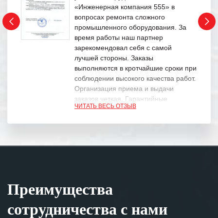
«Инженерная компания 555» в
вопросах ремонта сложного
промышленного оборудования. За
время работы наш партнер
зарекомендовал себя с самой
лучшей стороны. Заказы
выполняются в кротчайшие сроки при
соблюдении высокого качества работ.
Организация приема и выдачи
заказов четкая. Гарантийные
ЧИТАТЬ ВЕСЬ ОТЗЫВ
обязательства выполняются в
полном объеме.
Выражаем благодарность Вашим
специалистам за профессионализм и
оперативное решение поставленных
задач.
Преимущества
Особенно хочется отметить высокую
клиентоориентированность
сотрудничества с нами
персонала Вашей компании,