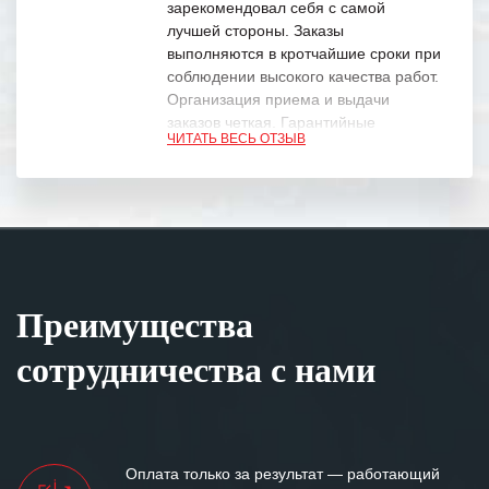
зарекомендовал себя с самой
лучшей стороны. Заказы
выполняются в кротчайшие сроки при
соблюдении высокого качества работ.
Организация приема и выдачи
заказов четкая. Гарантийные
ЧИТАТЬ ВЕСЬ ОТЗЫВ
обязательства выполняются в
полном объеме.
Выражаем благодарность Вашим
специалистам за профессионализм и
оперативное решение поставленных
задач.
Преимущества
Особенно хочется отметить высокую
клиентоориентированность
сотрудничества с нами
персонала Вашей компании,
готовность помочь в самых сложных
ситуациях.
Мы высоко ценим сложившиеся
Оплата только за результат — работающий
между нашими компаниями открытые