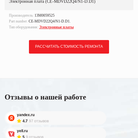
Электронная плата (CE-MDVD22Q4/N1-D.D1)
Производитель:
13M0059525
Part number:
CE-MDVD22Q4/N1-D.D1.
Тип оборудования:
Электронные платы
РАССЧИТАТЬ СТОИМОСТЬ РЕМОНТА
Отзывы о нашей работе
yandex.ru
4.7
97 отзывов
yell.ru
5
9 отзывов