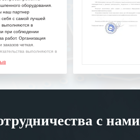
шленного оборудования.
ы наш партнер
 себя с самой лучшей
ы выполняются в
ки при соблюдении
ва работ. Организация
 заказов четкая.
язательства выполняются в
.
ЗЫВ
одарность Вашим
а профессионализм и
шение поставленных задач.
ся отметить высокую
рованность персонала
, готовность помочь в
трудничества с нами
ситуациях.
им сложившиеся между
иями открытые и