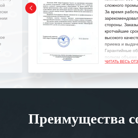
ной
сложного промы
ески
За время работ
ении
зарекомендовал
стороны. Заказ
кротчайшие сро
ное
высокого качест
е
приема и выдачи
.
Гарантийные об
полном объеме
ЧИТАТЬ ВЕСЬ ОТ
Выражаем благ
специалистам з
оперативное ре
Особенно хочет
клиентоориенти
Вашей компании
Преимущества со
самых сложных 
Мы высоко цен
нашими компан