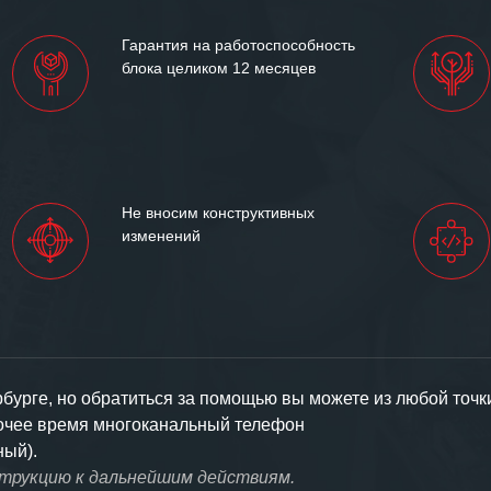
партнерские отношения и
ем «Инженерной компании
Гарантия на работоспособность
т успеха и процветания.
блока целиком 12 месяцев
Не вносим конструктивных
изменений
урге, но обратиться за помощью вы можете из любой точк
бочее время многоканальный телефон
ный).
струкцию к дальнейшим действиям.