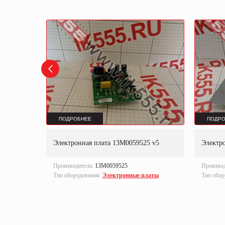
ПОДРОБНЕЕ
ПОДРО
Электронная плата 13M0059525 v5
Электро
Производитель:
13M0059525
Произво
латы
Тип оборудования:
Электронные платы
Тип обор