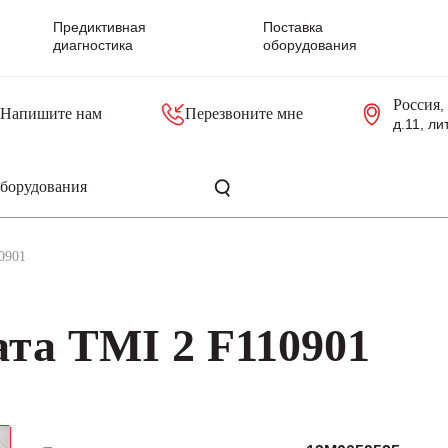
Предиктивная
Поставка
диагностика
оборудования
Россия
,
Напишите нам
Перезвоните мне
д.11, ли
резольверы
Контроллеры, блоки управления
Панели оператора, промышленные мониторы
Прочая промышленная электроника
Промышленные пульты уп
Серверные материнские платы
0901
та TMI 2 F110901