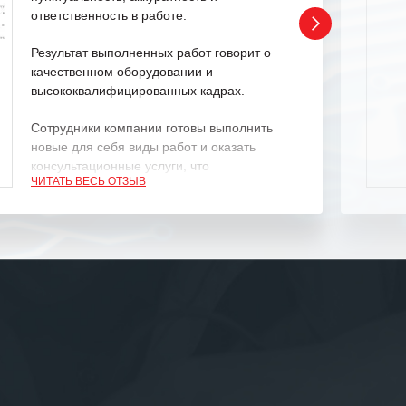
ответственность в работе.
Результат выполненных работ говорит о
качественном оборудовании и
высококвалифицированных кадрах.
Сотрудники компании готовы выполнить
новые для себя виды работ и оказать
консультационные услуги, что
ЧИТАТЬ ВЕСЬ ОТЗЫВ
характеризует их как профессионалов
своего дела.
Рекомендуем ООО «ИК «555» как
ответственного и надежного поставщика
услуг.