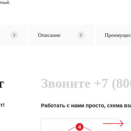
тный.
Описание
Преимущес
т
Звоните
+7 (80
т!
Работать с нами просто, схема в
4