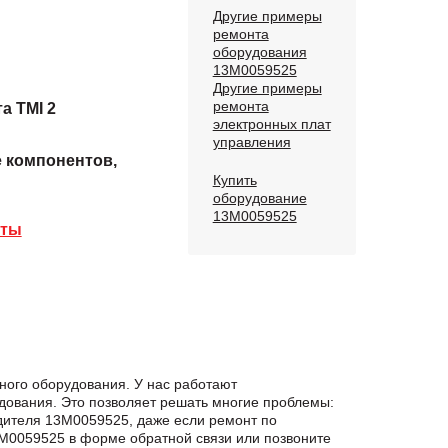
Другие примеры
ремонта
оборудования
13M0059525
Другие примеры
ремонта
а TMI 2
электронных плат
управления
е компонентов,
Купить
оборудование
13M0059525
аты
ного оборудования. У нас работают
дования. Это позволяет решать многие проблемы:
одителя 13M0059525, даже если ремонт по
M0059525 в формe обратной связи или позвоните