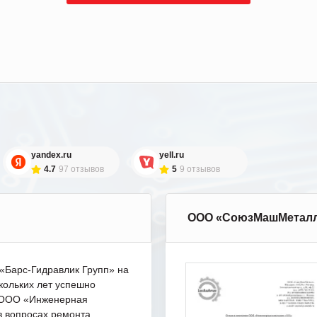
yandex.ru
yell.ru
4.7
97 отзывов
5
9 отзывов
ООО «СоюзМашМетал
Барс-Гидравлик Групп» на
кольких лет успешно
с ООО «Инженерная
в вопросах ремонта