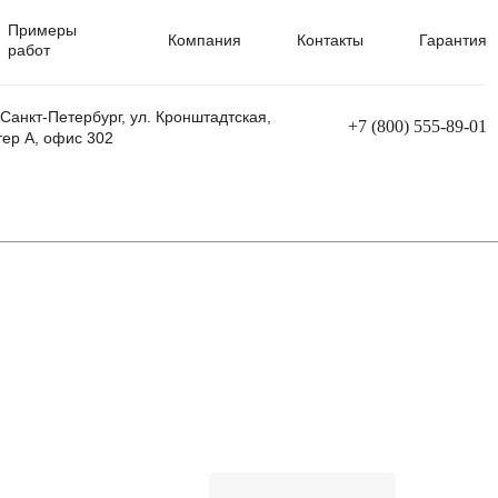
Примеры
Компания
Контакты
Гарантия
работ
 Санкт-Петербург, ул. Кронштадтская,
+7 (800) 555-89-01
тер А, офис 302
равления
Ремонт сварочных трансформаторов
Ремонт аппаратов плазменной резки
Ремонт сварочных полуавтоматов
Ремонт плазменных станков с ЧПУ