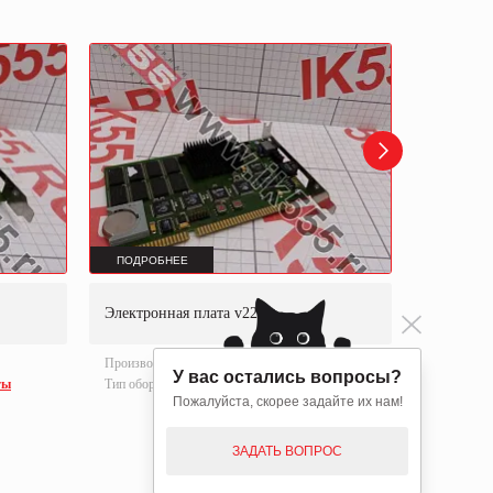
ПОДРОБНЕЕ
ПОДРОБ
Электронная плата v22
Электрон
Производитель:
13M0059525
Производи
У вас остались вопросы?
ты
Тип оборудования:
Электронные платы
Тип оборуд
Пожалуйста, скорее задайте их нам!
ЗАДАТЬ ВОПРОС