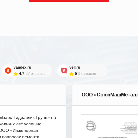
yandex.ru
yell.ru
4.7
97 отзывов
5
9 отзывов
ООО «СоюзМашМетал
Барс-Гидравлик Групп» на
кольких лет успешно
с ООО «Инженерная
в вопросах ремонта