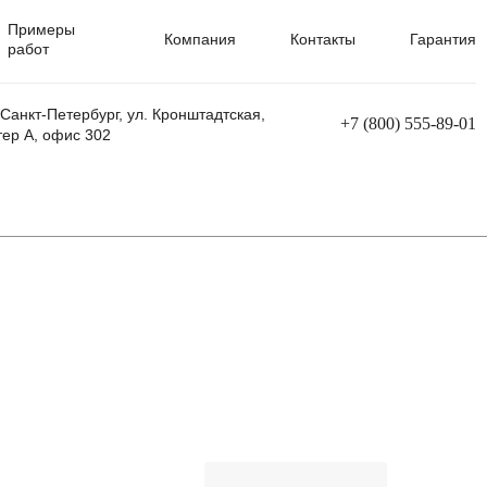
Примеры
Компания
Контакты
Гарантия
работ
 Санкт-Петербург, ул. Кронштадтская,
+7 (800) 555-89-01
тер А, офис 302
равления
Ремонт сварочных трансформаторов
Ремонт аппаратов плазменной резки
Ремонт сварочных полуавтоматов
Ремонт плазменных станков с ЧПУ