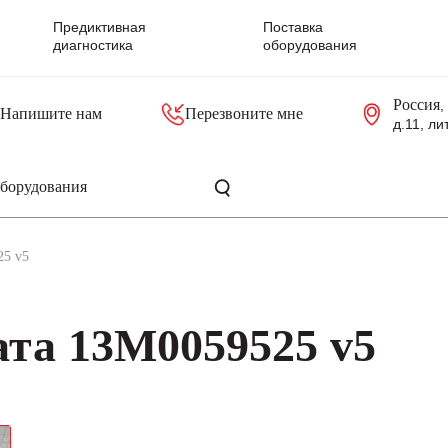
Предиктивная
Поставка
диагностика
оборудования
Россия
,
Напишите нам
Перезвоните мне
д.11, ли
резольверы
Контроллеры, блоки управления
Панели оператора, промышленные мониторы
Прочая промышленная электроника
Промышленные пульты уп
Серверные материнские платы
25 v5
та 13M0059525 v5