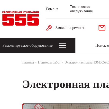
Техническое
Ремонт
обслуживание
Заявка на ремонт
Ремонтируемое оборудование
Датчики: энкодеры, тахогенераторы, 
Главная
Примеры работ
Электронная плата 13M00595
Электронная пла