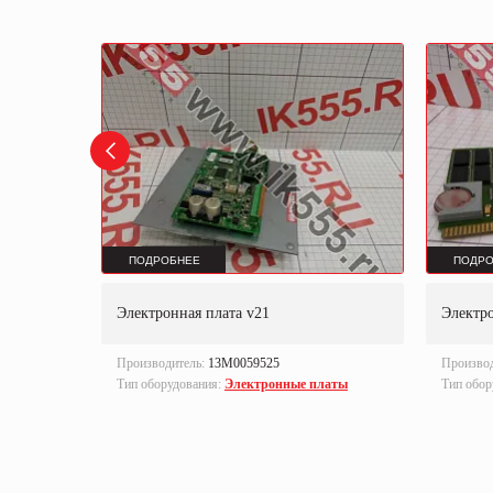
ПОДРОБНЕЕ
ПОДРО
V-01
Электронная плата v21
Электро
Производитель:
13M0059525
Произво
Тип оборудования:
Электронные платы
Тип обор
латы