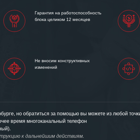
партнерские отношения и
ем «Инженерной компании
Гарантия на работоспособность
т успеха и процветания.
блока целиком 12 месяцев
Не вносим конструктивных
изменений
урге, но обратиться за помощью вы можете из любой точк
бочее время многоканальный телефон
ный).
струкцию к дальнейшим действиям.