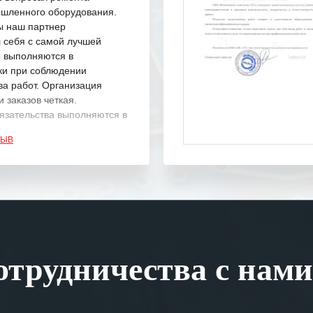
шленного оборудования.
ы наш партнер
 себя с самой лучшей
ы выполняются в
ки при соблюдении
ва работ. Организация
 заказов четкая.
язательства выполняются в
.
ЗЫВ
одарность Вашим
а профессионализм и
шение поставленных задач.
ся отметить высокую
рованность персонала
, готовность помочь в
трудничества с нами
ситуациях.
им сложившиеся между
иями открытые и