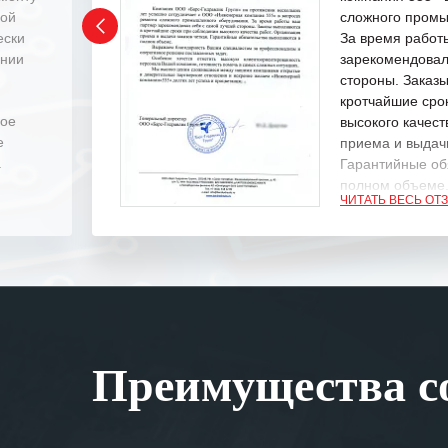
ной
сложного промы
ески
За время работ
ении
зарекомендовал
стороны. Заказ
кротчайшие сро
ное
высокого качест
е
приема и выдачи
.
Гарантийные об
полном объеме
ЧИТАТЬ ВЕСЬ ОТ
Выражаем благ
специалистам з
оперативное ре
Особенно хочет
клиентоориенти
Вашей компании
Преимущества со
самых сложных 
Мы высоко цен
нашими компан