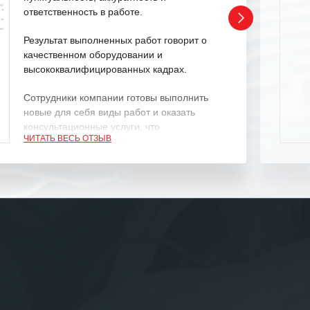
ответственность в работе.
Результат выполненных работ говорит о
качественном оборудовании и
высококвалифицированных кадрах.
Сотрудники компании готовы выполнить
новые для себя виды работ и оказать
консультационные услуги, что
ЧИТАТЬ ВЕСЬ ОТЗЫВ
характеризует их как профессионалов
своего дела.
Рекомендуем ООО «ИК «555» как
ответственного и надежного поставщика
услуг.