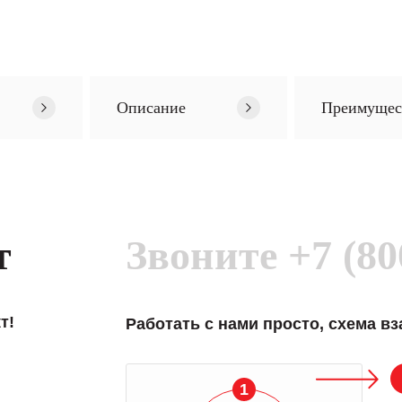
Описание
Преимущес
т
Звоните
+7 (80
т!
Работать с нами просто, схема в
1