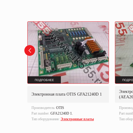
ПОДРОБНЕЕ
ПОДРО
Электр
A610AML
Электронная плата OTIS GFA21240D 1
(AEA2
Производитель:
OTIS
Произво
латы
Part number:
GFA21240D 1.
Part num
Тип оборудования:
Электронные платы
Тип обор