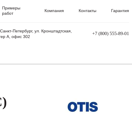
Примеры
Компания
Контакты
Гарантия
работ
 Санкт-Петербург, ул. Кронштадтская,
+7 (800) 555-89-01
тер А, офис 302
равления
Ремонт сварочных трансформаторов
Ремонт аппаратов плазменной резки
Ремонт сварочных полуавтоматов
Ремонт плазменных станков с ЧПУ
)