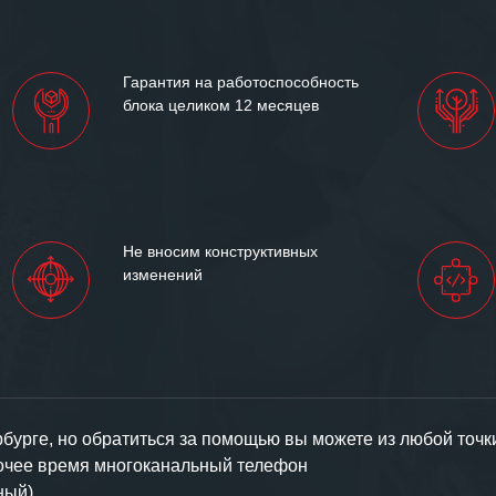
иями открытые и
партнерские отношения и
ем «Инженерной компании
Гарантия на работоспособность
т успеха и процветания.
блока целиком 12 месяцев
Не вносим конструктивных
изменений
урге, но обратиться за помощью вы можете из любой точк
бочее время многоканальный телефон
ный).