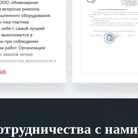
с ООО «Инженерная
в вопросах ремонта
шленного оборудования.
ы наш партнер
 себя с самой лучшей
ы выполняются в
ки при соблюдении
ва работ. Организация
 заказов четкая.
язательства выполняются в
.
ЗЫВ
одарность Вашим
а профессионализм и
шение поставленных задач.
ся отметить высокую
рованность персонала
, готовность помочь в
трудничества с нами
ситуациях.
им сложившиеся между