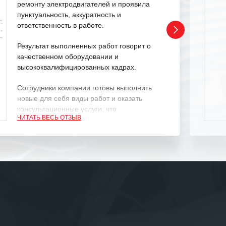
ремонту электродвигателей и проявила
пунктуальность, аккуратность и
ответственность в работе.
Результат выполненных работ говорит о
качественном оборудовании и
высококвалифицированных кадрах.
Сотрудники компании готовы выполнить
новые для себя виды работ и оказать
консультационные услуги, что
ЧИТАТЬ ВЕСЬ ОТЗЫВ
характеризует их как профессионалов
своего дела.
Рекомендуем ООО «ИК «555» как
ответственного и надежного поставщика
услуг.