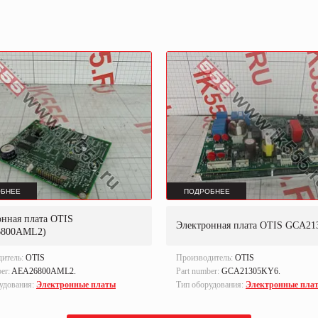
БНЕЕ
ПОДРОБНЕЕ
онная плата OTIS
Электронная плата OTIS GCA2
6800AML2)
дитель:
OTIS
Производитель:
OTIS
ber:
AEA26800AML2.
Part number:
GCA21305KY6.
удования:
Электронные платы
Тип оборудования:
Электронные пла