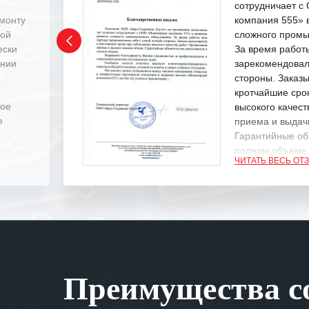
сотрудничает 
емонту
компания 555» 
ной
сложного промы
ески
За время работ
ении
зарекомендовал
стороны. Заказ
кротчайшие сро
ное
высокого качест
е
приема и выдачи
.
Гарантийные об
полном объеме
ЧИТАТЬ ВЕСЬ ОТ
Выражаем благ
специалистам з
оперативное ре
Особенно хочет
клиентоориенти
Вашей компании
Преимущества со
самых сложных 
Мы высоко цен