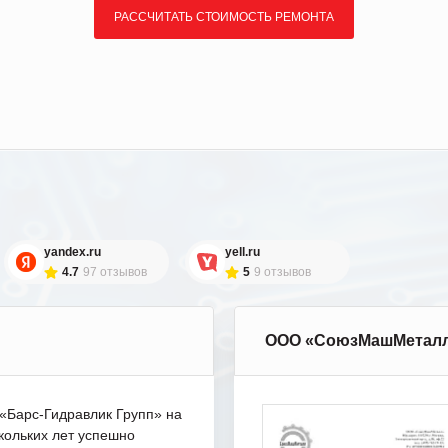
РАССЧИТАТЬ СТОИМОСТЬ РЕМОНТА
yandex.ru
yell.ru
4.7
97 отзывов
5
9 отзывов
ООО «СоюзМашМетал
Барс-Гидравлик Групп» на
кольких лет успешно