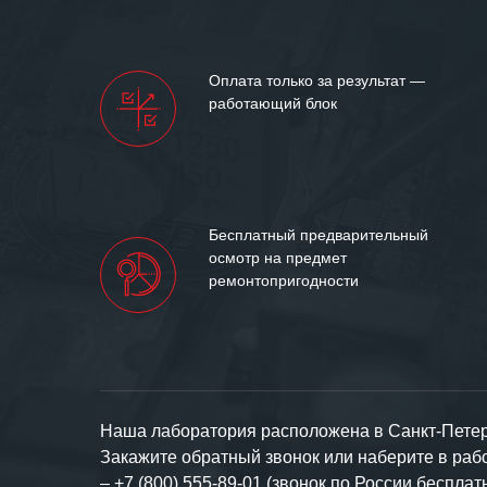
нашими компан
доверительные 
искренне жела
Оплата только за результат —
«555» долгих ле
работающий блок
Бесплатный предварительный
осмотр на предмет
ремонтопригодности
Наша лаборатория расположена в Санкт-Петерб
Закажите обратный звонок или наберите в ра
–
+7 (800) 555-89-01 (звонок по России бесплат