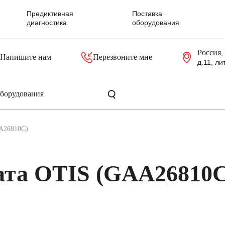
Предиктивная
Поставка
диагностика
оборудования
Россия
,
Напишите нам
Перезвоните мне
д.11, ли
резольверы
Контроллеры, блоки управления
Панели оператора, промышленные мониторы
Прочая промышленная электроника
Промышленные пульты уп
Серверные материнские платы
A26810C)
ата OTIS (GAA26810C