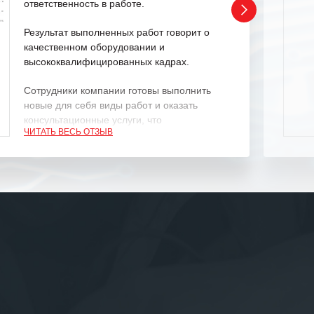
ответственность в работе.
Результат выполненных работ говорит о
качественном оборудовании и
высококвалифицированных кадрах.
Сотрудники компании готовы выполнить
новые для себя виды работ и оказать
консультационные услуги, что
ЧИТАТЬ ВЕСЬ ОТЗЫВ
характеризует их как профессионалов
своего дела.
Рекомендуем ООО «ИК «555» как
ответственного и надежного поставщика
услуг.