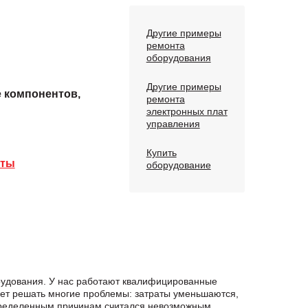
Другие примеры
ремонта
оборудования
Другие примеры
е компонентов,
ремонта
электронных плат
управления
Купить
аты
оборудование
рудования. У нас работают квалифицированные
яет решать многие проблемы: затраты уменьшаются,
определенным причинам считался невозможным.