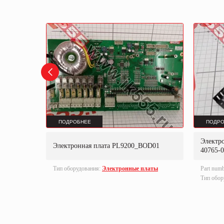
ПОДРОБНЕЕ
ПОДРО
Электр
3
Электронная плата PL9200_BOD01
40765-
латы
Тип оборудования:
Электронные платы
Part num
Тип обор