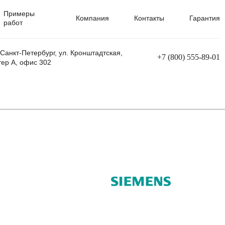
Примеры
Компания
Контакты
Гарантия
работ
 Санкт-Петербург, ул. Кронштадтская,
+7 (800) 555-89-01
тер А, офис 302
равления
Ремонт сварочных трансформаторов
Ремонт аппаратов плазменной резки
Ремонт сварочных полуавтоматов
Ремонт плазменных станков с ЧПУ