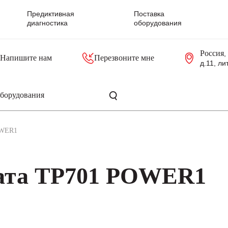
Предиктивная
Поставка
диагностика
оборудования
Россия
,
Напишите нам
Перезвоните мне
д.11, ли
резольверы
Контроллеры, блоки управления
Панели оператора, промышленные мониторы
Прочая промышленная электроника
Промышленные пульты уп
Серверные материнские платы
OWER1
ата TP701 POWER1