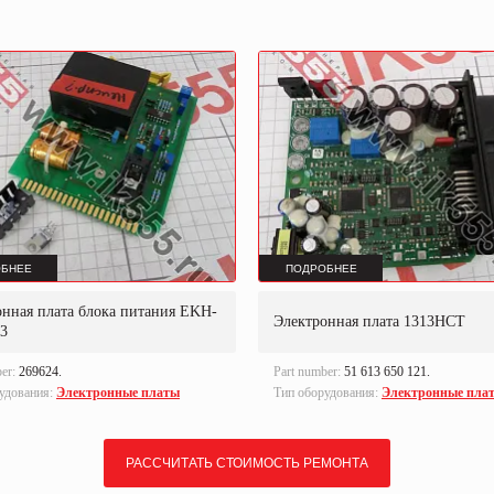
БНЕЕ
ПОДРОБНЕЕ
онная плата блока питания EKH-
Электронная плата 1313HCT
03
ber:
269624.
Part number:
51 613 650 121.
удования:
Электронные платы
Тип оборудования:
Электронные пла
РАССЧИТАТЬ СТОИМОСТЬ РЕМОНТА