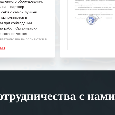
шленного оборудования.
ы наш партнер
 себя с самой лучшей
ы выполняются в
ки при соблюдении
ва работ. Организация
 заказов четкая.
язательства выполняются в
.
ЗЫВ
одарность Вашим
а профессионализм и
шение поставленных задач.
ся отметить высокую
рованность персонала
, готовность помочь в
трудничества с нами
ситуациях.
им сложившиеся между
иями открытые и
партнерские отношения и