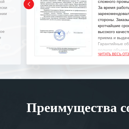
ной
сложного промы
ески
За время работ
ении
зарекомендовал
стороны. Заказ
кротчайшие сро
ное
высокого качест
е
приема и выдачи
.
Гарантийные об
полном объеме
ЧИТАТЬ ВЕСЬ ОТ
Выражаем благ
специалистам з
оперативное ре
Особенно хочет
клиентоориенти
Вашей компании
Преимущества со
самых сложных 
Мы высоко цен
нашими компан
доверительные 