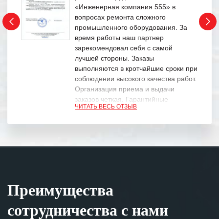
«Инженерная компания 555» в
вопросах ремонта сложного
промышленного оборудования. За
время работы наш партнер
зарекомендовал себя с самой
лучшей стороны. Заказы
выполняются в кротчайшие сроки при
соблюдении высокого качества работ.
Организация приема и выдачи
заказов четкая. Гарантийные
ЧИТАТЬ ВЕСЬ ОТЗЫВ
обязательства выполняются в
полном объеме.
Выражаем благодарность Вашим
специалистам за профессионализм и
оперативное решение поставленных
задач.
Преимущества
Особенно хочется отметить высокую
клиентоориентированность
сотрудничества с нами
персонала Вашей компании,