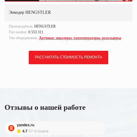
Энкодер HENGSTLER
Производитель:
HENGSTLER
Part number:
0 553 311.
Тип оборудования:
Датчики: энкодеры, тахогенераторы, резольверы
РАССЧИТАТЬ СТОИМОСТЬ РЕМОНТА
Отзывы о нашей работе
yandex.ru
4.7
97 отзывов