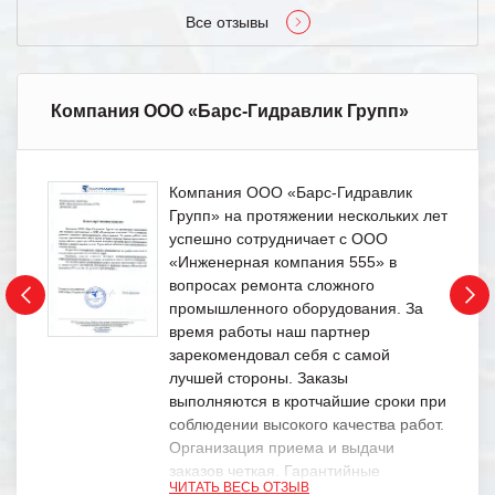
Все отзывы
Компания ООО «Барс-Гидравлик Групп»
Компания ООО «Барс-Гидравлик
Групп» на протяжении нескольких лет
успешно сотрудничает с ООО
«Инженерная компания 555» в
вопросах ремонта сложного
промышленного оборудования. За
время работы наш партнер
зарекомендовал себя с самой
лучшей стороны. Заказы
выполняются в кротчайшие сроки при
соблюдении высокого качества работ.
Организация приема и выдачи
заказов четкая. Гарантийные
ЧИТАТЬ ВЕСЬ ОТЗЫВ
обязательства выполняются в