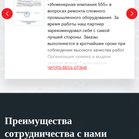
«Инженерная компания 555» в
вопросах ремонта сложного
промышленного оборудования. За
время работы наш партнер
зарекомендовал себя с самой
лучшей стороны. Заказы
выполняются в кротчайшие сроки при
соблюдении высокого качества работ.
Организация приема и выдачи
заказов четкая. Гарантийные
ЧИТАТЬ ВЕСЬ ОТЗЫВ
обязательства выполняются в
полном объеме.
Выражаем благодарность Вашим
специалистам за профессионализм и
оперативное решение поставленных
задач.
Преимущества
Особенно хочется отметить высокую
клиентоориентированность
сотрудничества с нами
персонала Вашей компании,