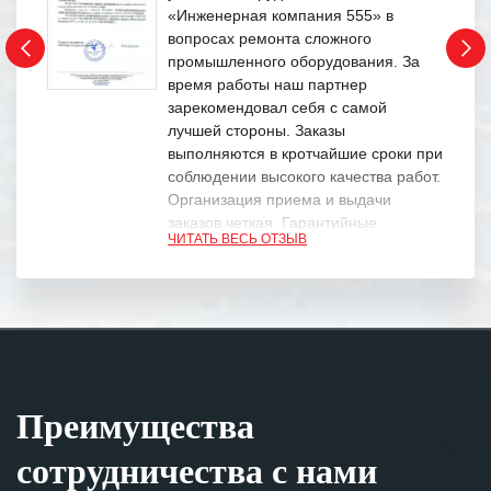
«Инженерная компания 555» в
вопросах ремонта сложного
промышленного оборудования. За
время работы наш партнер
зарекомендовал себя с самой
лучшей стороны. Заказы
выполняются в кротчайшие сроки при
соблюдении высокого качества работ.
Организация приема и выдачи
заказов четкая. Гарантийные
ЧИТАТЬ ВЕСЬ ОТЗЫВ
обязательства выполняются в
полном объеме.
Выражаем благодарность Вашим
специалистам за профессионализм и
оперативное решение поставленных
задач.
Преимущества
Особенно хочется отметить высокую
клиентоориентированность
сотрудничества с нами
персонала Вашей компании,