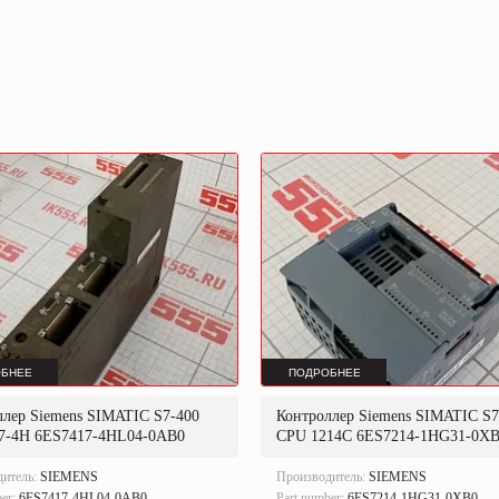
БНЕЕ
ПОДРОБНЕЕ
ллер Siemens SIMATIC S7-400
Контроллер Siemens SIMATIC S7
7-4H 6ES7417-4HL04-0AB0
CPU 1214C 6ES7214-1HG31-0X
дитель:
SIEMENS
Производитель:
SIEMENS
ber:
6ES7417-4HL04-0AB0
Part number:
6ES7214-1HG31-0XB0