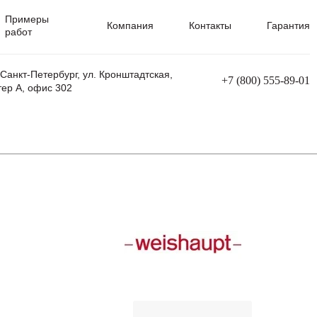
Примеры
Компания
Контакты
Гарантия
работ
 Санкт-Петербург, ул. Кронштадтская,
+7 (800) 555-89-01
тер А, офис 302
равления
Ремонт сварочных трансформаторов
Ремонт аппаратов плазменной резки
Ремонт сварочных полуавтоматов
Ремонт плазменных станков с ЧПУ