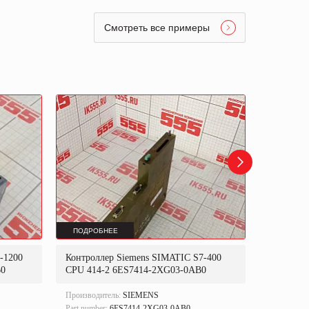
Смотреть все примеры
ПОДРОБНЕЕ
ПОДРОБ
-1200
Контроллер Siemens SIMATIC S7-400
Контролл
B0
CPU 414-2 6ES7414-2XG03-0AB0
0040R00
Производитель:
SIEMENS
Производи
Part number:
6ES7414-2XG03-0AB0
Part numbe