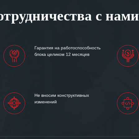
, готовность помочь в
трудничества с нами
ситуациях.
им сложившиеся между
иями открытые и
партнерские отношения и
ем «Инженерной компании
Гарантия на работоспособность
т успеха и процветания.
блока целиком 12 месяцев
Не вносим конструктивных
изменений