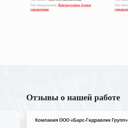
локи
Тип оборудования:
Контроллеры, блоки
Тип обор
управления
управле
Отзывы о нашей работе
Компания ООО «Барс-Гидравлик Групп»