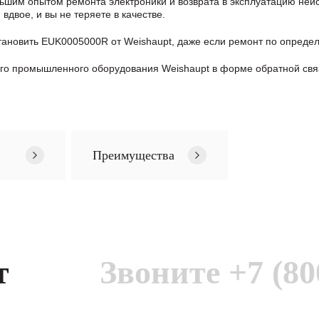
шим опытом ремонта электроники и возврата в эксплуатацию неис
двое, и вы не теряете в качестве.
тановить EUK0005000R от Weishaupt, даже если ремонт по опред
го промышленного оборудования Weishaupt в формe обратной свя
Преимущества
т
Звоните
+7 (80