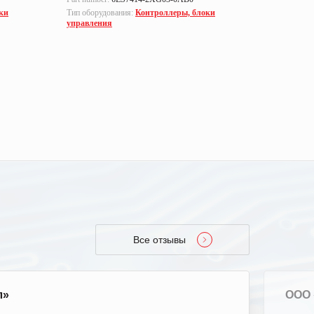
ки
Тип оборудования:
Контроллеры, блоки
Тип оборуд
управления
управлен
Все отзывы
л»
ООО 