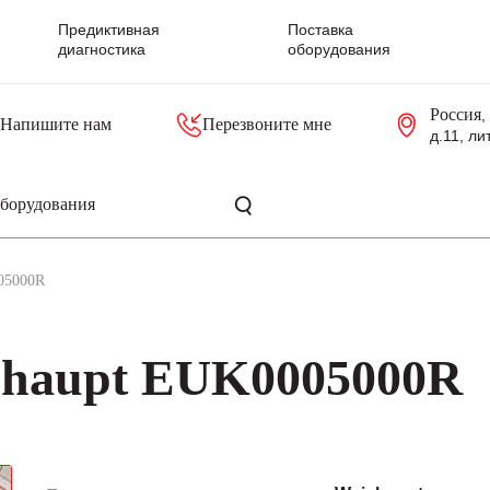
Предиктивная
Поставка
диагностика
оборудования
Россия
,
Напишите нам
Перезвоните мне
д.11, ли
резольверы
Контроллеры, блоки управления
Панели оператора, промышленные мониторы
Прочая промышленная электроника
Промышленные пульты уп
Серверные материнские платы
05000R
shaupt EUK0005000R