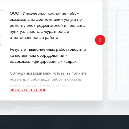
ООО «Инженерная компания «555»
оказывала нашей компании услуги по
ремонту электродвигателей и проявила
пунктуальность, аккуратность и
ответственность в работе.
Результат выполненных работ говорит о
качественном оборудовании и
высококвалифицированных кадрах.
Сотрудники компании готовы выполнить
новые для себя виды работ и оказать
консультационные услуги, что
ЧИТАТЬ ВЕСЬ ОТЗЫВ
характеризует их как профессионалов
своего дела.
Рекомендуем ООО «ИК «555» как
ответственного и надежного поставщика
услуг.