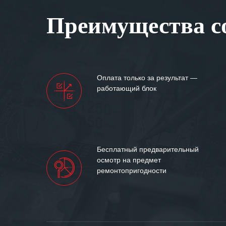
Вашей компании
Преимущества со
самых сложных 
Мы высоко цен
нашими компан
доверительные 
искренне жела
Оплата только за результат —
«555» долгих ле
работающий блок
Бесплатный предварительный
осмотр на предмет
ремонтопригодности