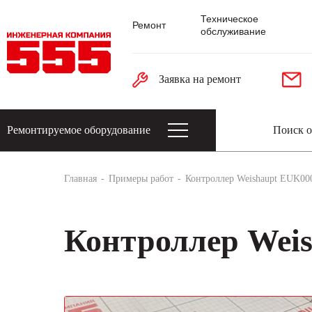
Техническое
Ремонт
обслуживание
Заявка на ремонт
Ремонтируемое оборудование
Датчики: энкодеры, тахогенераторы, 
Главная
Примеры работ
Контроллер Weishaupt EUK00
Контроллер Wei