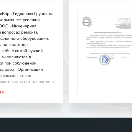
Барс-Гидравлик Групп» на
кольких лет успешно
с ООО «Инженерная
в вопросах ремонта
шленного оборудования.
ы наш партнер
 себя с самой лучшей
ы выполняются в
ки при соблюдении
ва работ. Организация
 заказов четкая.
язательства выполняются в
.
ЗЫВ
одарность Вашим
а профессионализм и
шение поставленных задач.
ся отметить высокую
рованность персонала