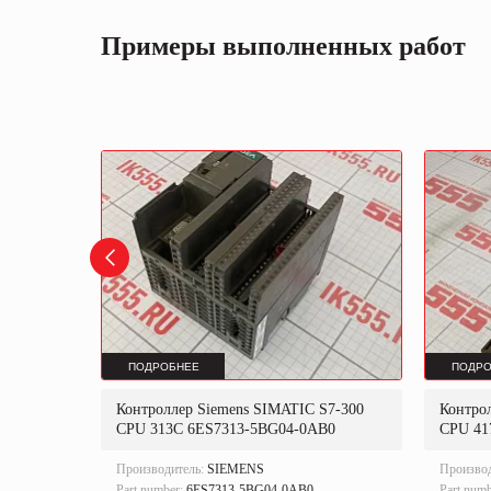
Примеры выполненных работ
ПОДРОБНЕЕ
ПОДРО
Контроллер Siemens SIMATIC S7-300
Контро
CPU 313C 6ES7313-5BG04-0AB0
CPU 41
Производитель:
SIEMENS
Произво
Part number:
6ES7313-5BG04-0AB0
Part num