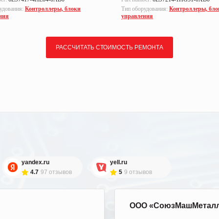
удования:
Контроллеры, блоки
Тип оборудования:
Контроллеры, бло
ния
управления
РАССЧИТАТЬ СТОИМОСТЬ РЕМОНТА
yandex.ru
yell.ru
4.7
97 отзывов
5
9 отзывов
ООО «СоюзМашМетал