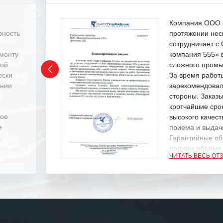
Компания ООО «
рность
протяжении нес
сотрудничает 
емонту
компания 555» 
ной
сложного промы
ески
За время работ
ении
зарекомендовал
стороны. Заказ
кротчайшие сро
ное
высокого качест
е
приема и выдачи
.
Гарантийные об
полном объеме
ЧИТАТЬ ВЕСЬ ОТ
Выражаем благ
специалистам з
оперативное ре
Особенно хочет
клиентоориенти