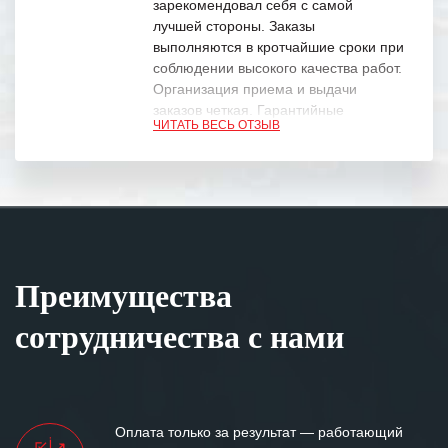
зарекомендовал себя с самой
лучшей стороны. Заказы
выполняются в кротчайшие сроки при
соблюдении высокого качества работ.
Организация приема и выдачи
заказов четкая. Гарантийные
ЧИТАТЬ ВЕСЬ ОТЗЫВ
обязательства выполняются в
полном объеме.
Выражаем благодарность Вашим
специалистам за профессионализм и
оперативное решение поставленных
задач.
Преимущества
Особенно хочется отметить высокую
клиентоориентированность
сотрудничества с нами
персонала Вашей компании,
готовность помочь в самых сложных
ситуациях.
Мы высоко ценим сложившиеся
Оплата только за результат — работающий
между нашими компаниями открытые