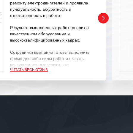
ремонту электродвигателей и проявила
пунктуальность, аккуратность и
ответственность в работе.
Результат выполненных работ говорит о
качественном оборудовании и
высококвалифицированных кадрах.
Сотрудники компании готовы выполнить
новые для себя виды работ и оказать
консультационные услуги, что
ЧИТАТЬ ВЕСЬ ОТЗЫВ
характеризует их как профессионалов
своего дела.
Рекомендуем ООО «ИК «555» как
ответственного и надежного поставщика
услуг.