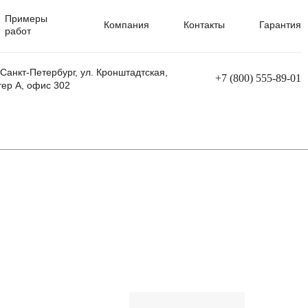
Примеры
Компания
Контакты
Гарантия
работ
 Санкт-Петербург, ул. Кронштадтская,
+7 (800) 555-89-01
тер А, офис 302
равления
Ремонт сварочных трансформаторов
Ремонт аппаратов плазменной резки
Ремонт сварочных полуавтоматов
Ремонт плазменных станков с ЧПУ