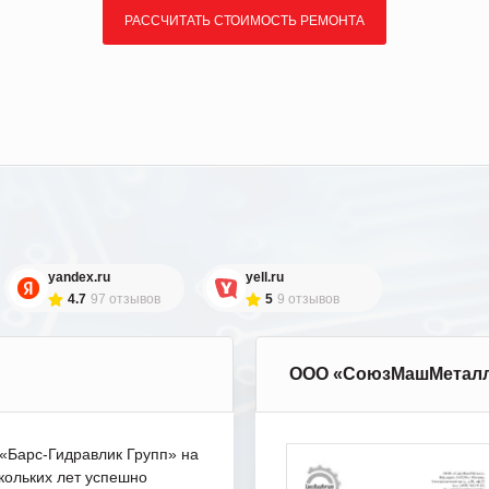
РАССЧИТАТЬ СТОИМОСТЬ РЕМОНТА
yandex.ru
yell.ru
4.7
97 отзывов
5
9 отзывов
ООО «СоюзМашМетал
Барс-Гидравлик Групп» на
кольких лет успешно