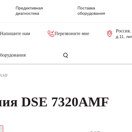
Предиктивная
Поставка
диагностика
оборудования
Россия
,
Напишите нам
Перезвоните мне
д.11, ли
резольверы
Контроллеры, блоки управления
Панели оператора, промышленные мониторы
Прочая промышленная электроника
Промышленные пульты уп
Серверные материнские платы
0AMF
ния DSE 7320AMF