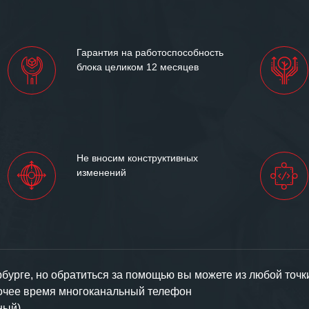
им сложившиеся между
иями открытые и
партнерские отношения и
ем «Инженерной компании
Гарантия на работоспособность
т успеха и процветания.
блока целиком 12 месяцев
Не вносим конструктивных
изменений
урге, но обратиться за помощью вы можете из любой точк
бочее время многоканальный телефон
ный).