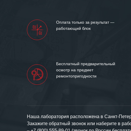
Мы высоко цен
нашими компан
доверительные 
искренне жела
Оплата только за результат —
«555» долгих ле
работающий блок
Бесплатный предварительный
осмотр на предмет
ремонтопригодности
Наша лаборатория расположена в Санкт-Петерб
Закажите обратный звонок или наберите в ра
–
+7 (800) 555-89-01 (звонок по России бесплат