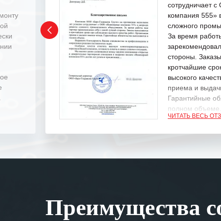
сотрудничает 
емонту
компания 555» 
ной
сложного промы
ески
За время работ
ении
зарекомендовал
стороны. Заказ
кротчайшие сро
ное
высокого качест
е
приема и выдачи
.
Гарантийные об
полном объеме
ЧИТАТЬ ВЕСЬ ОТ
Выражаем благ
специалистам з
оперативное ре
Особенно хочет
клиентоориенти
Вашей компании
Преимущества со
самых сложных 