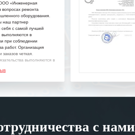
с ООО «Инженерная
в вопросах ремонта
шленного оборудования.
ы наш партнер
 себя с самой лучшей
ы выполняются в
ки при соблюдении
ва работ. Организация
 заказов четкая.
язательства выполняются в
.
ЗЫВ
одарность Вашим
а профессионализм и
шение поставленных задач.
ся отметить высокую
рованность персонала
, готовность помочь в
трудничества с нами
ситуациях.