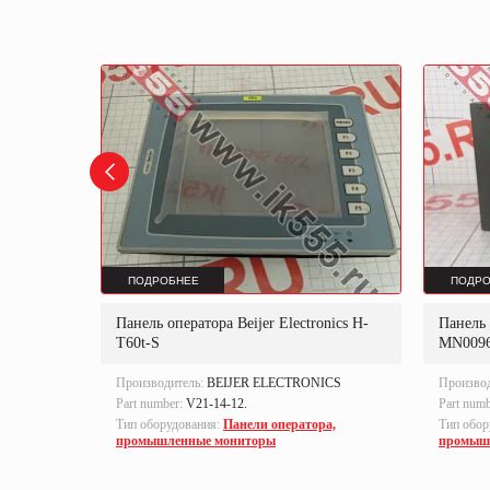
ПОДРОБНЕЕ
ПОДРО
Панель оператора Beijer Electronics H-
Панель 
AMF
T60t-S
MN009
Производитель:
BEIJER ELECTRONICS
Произво
Part number:
V21-14-12.
Part num
а,
Тип оборудования:
Панели оператора,
Тип обор
промышленные мониторы
промыш