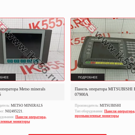
БНЕЕ
ПОДРОБНЕЕ
оператора Metso minerals
Панель оператора MITSUBISHI 
6
07900A
дитель:
METSO MINERALS
Производитель:
MITSUBISHI
ber:
N02495221.
Тип оборудования:
Панели оператора
промышленные мониторы
удования:
Панели оператора,
ленные мониторы